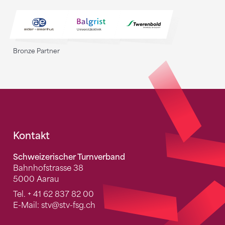
Bronze Partner
Fusszeile
Kontakt
Schweizerischer Turnverband
Bahnhofstrasse 38
5000 Aarau
Tel.
+ 41 62 837 82 00
E-Mail:
stv
@stv-fsg.ch