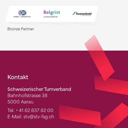
Bronze Partner
Fusszeile
Kontakt
Schweizerischer Turnverband
Bahnhofstrasse 38
5000 Aarau
Tel.
+ 41 62 837 82 00
E-Mail:
stv
@stv-fsg.ch