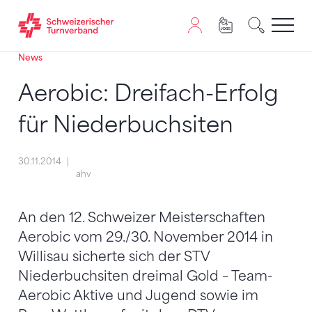
News
Zum Inhalt springen
Zur Sitemap navigieren
Zum Navigieren dieser Seite wird JavaScript benötigt. A
Aerobic: Dreifach-Erfolg
für Niederbuchsiten
30.11.2014
ahv
An den 12. Schweizer Meisterschaften
Aerobic vom 29./30. November 2014 in
Willisau sicherte sich der STV
Niederbuchsiten dreimal Gold – Team-
Aerobic Aktive und Jugend sowie im