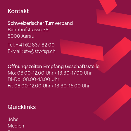
Fusszeile
Kontakt
Schweizerischer Turnverband
Bahnhofstrasse 38
5000 Aarau
Tel.
+ 41 62 837 82 00
E-Mail:
stv
@stv-fsg.ch
Öffnungszeiten Empfang Geschäftsstelle
Mo: 08.00–12.00 Uhr / 13.30–17.00 Uhr
Di-Do: 08.00–13.00 Uhr
Fr: 08.00–12.00 Uhr / 13.30–16.00 Uhr
Quicklinks
Jobs
Medien