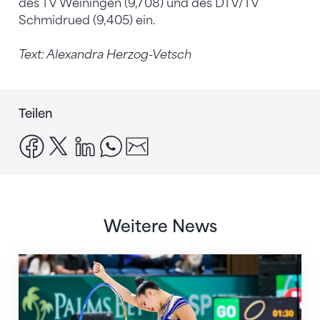
des TV Weiningen (9,708) und des DTV/TV
Schmidrued (9,405) ein.
Text: Alexandra Herzog-Vetsch
Teilen
facebook
x
linkedin
whatsapp
email
Weitere News
Nächster Halt: Weltmeisterschaft