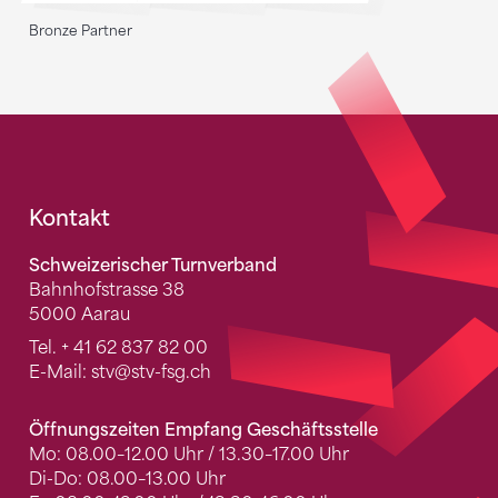
Bronze Partner
Fusszeile
Kontakt
Schweizerischer Turnverband
Bahnhofstrasse 38
5000 Aarau
Tel.
+ 41 62 837 82 00
E-Mail:
stv
@stv-fsg.ch
Öffnungszeiten Empfang Geschäftsstelle
Mo: 08.00–12.00 Uhr / 13.30–17.00 Uhr
Di-Do: 08.00–13.00 Uhr