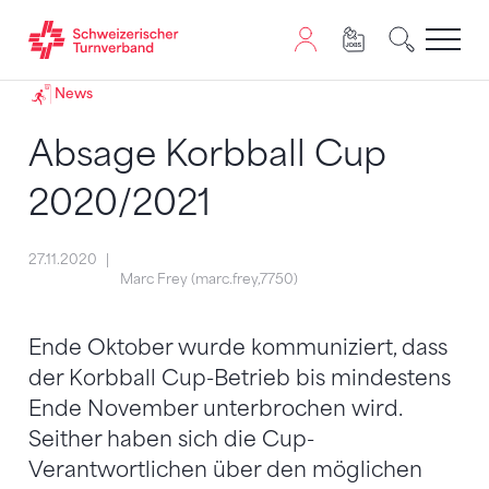
Zum Inhalt springen
Zur Sitemap navigieren
Zum Navigieren dieser Seite wird JavaScript benötigt. A
News
Absage Korbball Cup
2020/2021
27.11.2020
Marc Frey (marc.frey,7750)
Ende Oktober wurde kommuniziert, dass
der Korbball Cup-Betrieb bis mindestens
Ende November unterbrochen wird.
Seither haben sich die Cup-
Verantwortlichen über den möglichen