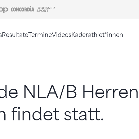
Coop
Concordia
Ochsner Sport
s
Resultate
Termine
Videos
Kaderathlet*innen
tigt. Alternativ können Sie die Sitemap ohne Jav
nde NLA/B Herren
findet statt.