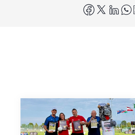
facebook
x
linke
IFA-Awards an Schweizer Faustball-Vertr