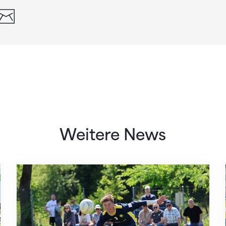
din
whatsapp
email
Weitere News
eter*innen
Qualifikationssieg für Affeltrangen, Diepolds