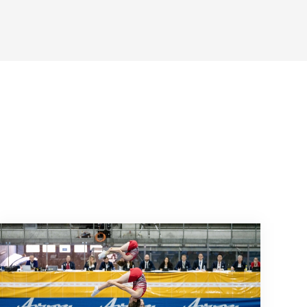
au muss in die Barrage
Die internationale Trampolin-Elite trifft sich in A