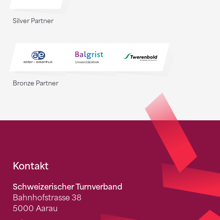
Silver Partner
Bronze Partner
Fusszeile
Kontakt
Schweizerischer Turnverband
Bahnhofstrasse 38
5000 Aarau