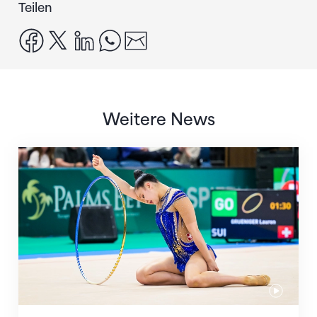
Teilen
facebook
x
linkedin
whatsapp
email
Weitere News
Nächster Halt: Weltmeisterschaft