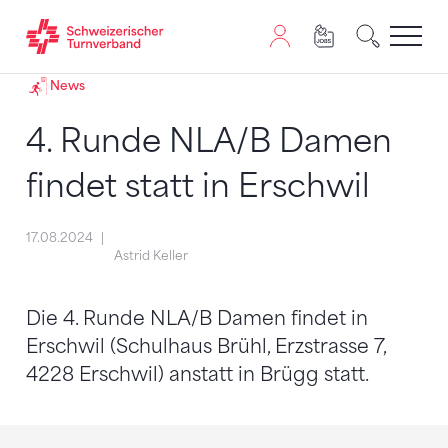
Zum Inhalt springen
Zur Sitemap navigieren
Zum Navigieren dieser Seite wird JavaScript benötigt. A
News
4. Runde NLA/B Damen
findet statt in Erschwil
17.08.2024
Astrid Keller
Die 4. Runde NLA/B Damen findet in
Erschwil (Schulhaus Brühl, Erzstrasse 7,
4228 Erschwil) anstatt in Brügg statt.