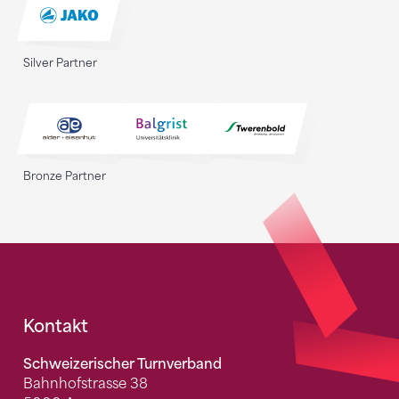
Silver Partner
Bronze Partner
Fusszeile
Kontakt
Schweizerischer Turnverband
Bahnhofstrasse 38