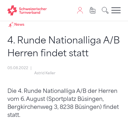
Zum Inhalt springen
Zur Sitemap navigieren
Zum Navigieren dieser Seite wird JavaScript benötigt. A
News
4. Runde Nationalliga A/B
Herren findet statt
05.08.2022
Astrid Keller
Die 4. Runde Nationalliga A/B der Herren
vom 6. August (Sportplatz Büsingen,
Bergkirchenweg 3, 8238 Büsingen) findet
statt.