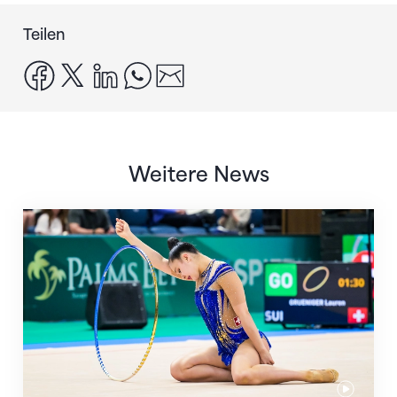
Teilen
facebook
x
linkedin
whatsapp
email
Weitere News
Nächster Halt: Weltmeisterschaft