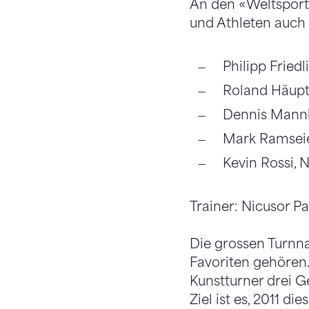
An den «Weltsport
und Athleten auch 
Philipp Fried
Roland Häuptl
Dennis Mannh
Mark Ramseier
Kevin Rossi, 
Trainer: Nicusor P
Die grossen Turnn
Favoriten gehören.
Kunstturner drei G
Ziel ist es, 2011 di