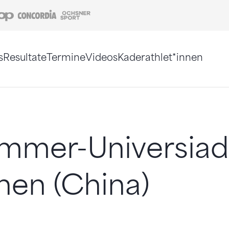
Coop
Concordia
Ochsner Sport
s
Resultate
Termine
Videos
Kaderathlet*innen
tigt. Alternativ können Sie die Sitemap ohne Jav
mmer-Universiad
hen (China)