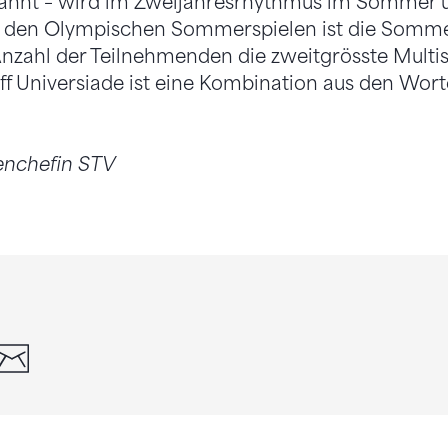
annt – wird im Zweijahresrhythmus im Sommer 
 den Olympischen Sommerspielen ist die Somme
nzahl der Teilnehmenden die zweitgrösste Multi
iff Universiade ist eine Kombination aus den Wort
enchefin STV
din
whatsapp
email