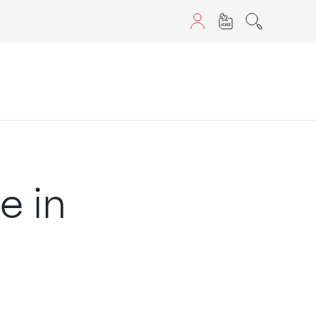
aScript nutzen.
e in