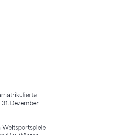
matrikulierte
m 31. Dezember
h Weltsportspiele