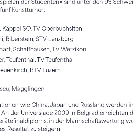
spielen der Studenten» sind unter den 93 Schwei
fünf Kunstturner:
li, Kappel SO, TV Oberbuchsiten
i, Biberstein, STV Lenzburg
art, Schaffhausen, TV Wetzikon
, Teufenthal, TV Teufenthal
Neuenkirch, BTV Luzern
ascu, Magglingen
ationen wie China, Japan und Russland werden i
 An der Universiade 2009 in Belgrad erreichten 
erätefinaldiploms, in der Mannschaftswertung wu
eses Resultat zu steigern.