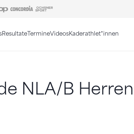
Coop
Concordia
Ochsner Sport
s
Resultate
Termine
Videos
Kaderathlet*innen
tigt. Alternativ können Sie die Sitemap ohne Jav
de NLA/B Herren 