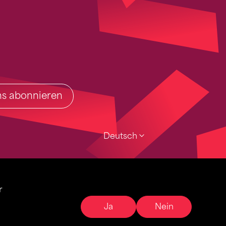
ins abonnieren
Deutsch
r
Ja
Nein