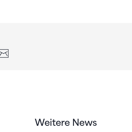
din
whatsapp
email
Weitere News