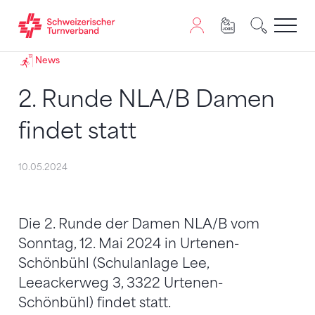
Zum Inhalt springen
Zur Sitemap navigieren
Zum Navigieren dieser Seite wird JavaScript benötigt. A
News
2. Runde NLA/B Damen
findet statt
10.05.2024
Die 2. Runde der Damen NLA/B vom
Sonntag, 12. Mai 2024 in Urtenen-
Schönbühl (Schulanlage Lee,
Leeackerweg 3, 3322 Urtenen-
Schönbühl) findet statt.