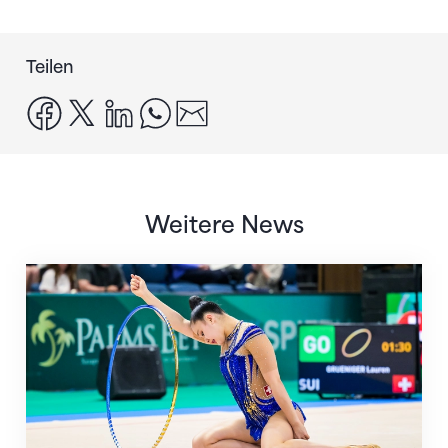
Teilen
facebook
x
linkedin
whatsapp
email
Weitere News
Nächster Halt: Weltmeisterschaft