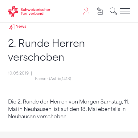
Zum Inhalt springen
Zur Sitemap navigieren
Zum Navigieren dieser Seite wird JavaScript benötigt. A
News
2. Runde Herren
verschoben
10.05.2019
Kaeser (Astrid,1413)
Die 2. Runde der Herren von Morgen Samstag, 11.
Mai in Neuhausen ist auf den 18. Mai ebenfalls in
Neuhausen verschoben.