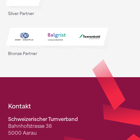
Silver Partner
Bronze Partner
Fusszeile
Kontakt
Schweizerischer Turnverband
Bahnhofstrasse 38
5000 Aarau