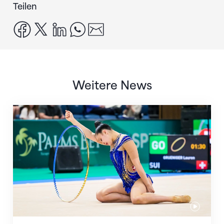
Teilen
facebook
x
linkedin
whatsapp
email
Weitere News
Nächster Halt: Weltmeisterschaft