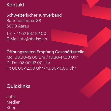
Fusszeile
Kontakt
Schweizerischer Turnverband
Bahnhofstrasse 38
5000 Aarau
Tel.
+ 41 62 837 82 00
E-Mail:
stv
@stv-fsg.ch
Öffnungszeiten Empfang Geschäftsstelle
Mo: 08.00–12.00 Uhr / 13.30–17.00 Uhr
Di-Do: 08.00–13.00 Uhr
Fr: 08.00–12.00 Uhr / 13.30–16.00 Uhr
Quicklinks
Jobs
Medien
Shop