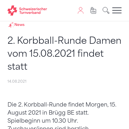
Zum Inhalt springen
Zur Sitemap navigieren
Zum Navigieren dieser Seite wird JavaScript benötigt. A
News
2. Korbball-Runde Damen
vom 15.08.2021 findet
statt
14.08.2021
Die 2. Korbball-Runde findet Morgen, 15.
August 2021 in Brügg BE statt.
Spielbeginn um 10.30 Uhr.
Zuschauer/innen sind herzlich