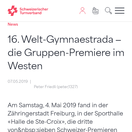
News
Zum Inhalt springen
Zur Sitemap navigieren
Zum Navigieren dieser Seite wird JavaScript benötigt. A
16. Welt-Gymnaestrada ‒
die Gruppen-Premiere im
Westen
07.05.2019
Peter Friedli (peter,1327)
Am Samstag, 4. Mai 2019 fand in der
Zähringerstadt Freiburg, in der Sporthalle
«Halle de Ste-Croix», die dritte
von&nbsp;sieben Schweizer-Premieren