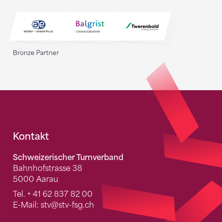
Bronze Partner
Fusszeile
Kontakt
Schweizerischer Turnverband
Bahnhofstrasse 38
5000 Aarau
Tel.
+ 41 62 837 82 00
E-Mail:
stv
@stv-fsg.ch