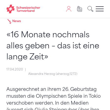
Zum Inhalt springen
Zur Sitemap navigieren
Zum Navigieren dieser Seite wird JavaScript benötigt. A
News
«16 Monate nochmals
alles geben – das ist eine
lange Zeit»
17.04.2020
Alexandra Herzog (aherzog,1272)
Ausgerechnet an ihrem 26. Geburtstag
mussten die Olympischen Spiele in Tokio
verschoben werden. In den Medien
äussert sich Giulia Steingruber über ihre