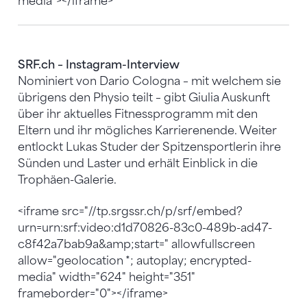
media"></iframe>
SRF.ch – Instagram-Interview
Nominiert von Dario Cologna – mit welchem sie
übrigens den Physio teilt – gibt Giulia Auskunft
über ihr aktuelles Fitnessprogramm mit den
Eltern und ihr mögliches Karrierenende. Weiter
entlockt Lukas Studer der Spitzensportlerin ihre
Sünden und Laster und erhält Einblick in die
Trophäen-Galerie.
<iframe src="//tp.srgssr.ch/p/srf/embed?
urn=urn:srf:video:d1d70826-83c0-489b-ad47-
c8f42a7bab9a&amp;start=" allowfullscreen
allow="geolocation *; autoplay; encrypted-
media" width="624" height="351"
frameborder="0"></iframe>