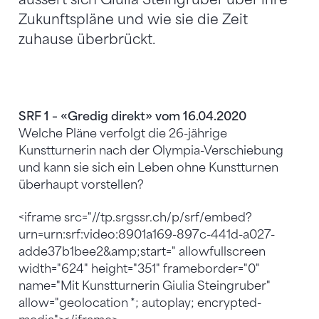
Zukunftspläne und wie sie die Zeit
zuhause überbrückt.
SRF 1 – «Gredig direkt» vom 16.04.2020
Welche Pläne verfolgt die 26-jährige
Kunstturnerin nach der Olympia-Verschiebung
und kann sie sich ein Leben ohne Kunstturnen
überhaupt vorstellen?
<iframe src="//tp.srgssr.ch/p/srf/embed?
urn=urn:srf:video:8901a169-897c-441d-a027-
adde37b1bee2&amp;start=" allowfullscreen
width="624" height="351" frameborder="0"
name="Mit Kunstturnerin Giulia Steingruber"
allow="geolocation *; autoplay; encrypted-