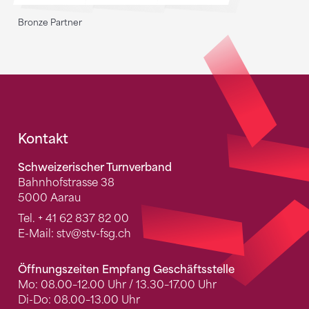
Bronze Partner
Fusszeile
Kontakt
Schweizerischer Turnverband
Bahnhofstrasse 38
5000 Aarau
Tel.
+ 41 62 837 82 00
E-Mail:
stv
@stv-fsg.ch
Öffnungszeiten Empfang Geschäftsstelle
Mo: 08.00–12.00 Uhr / 13.30–17.00 Uhr
Di-Do: 08.00–13.00 Uhr