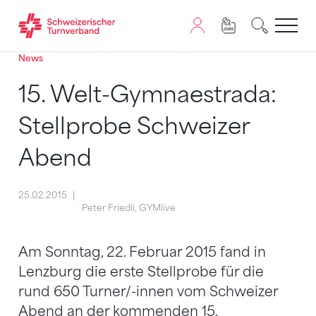
News
Zum Inhalt springen
Zur Sitemap navigieren
Zum Navigieren dieser Seite wird JavaScript benötigt. A
15. Welt-Gymnaestrada:
Stellprobe Schweizer
Abend
25.02.2015
Peter Friedli, GYMlive
Am Sonntag, 22. Februar 2015 fand in
Lenzburg die erste Stellprobe für die
rund 650 Turner/-innen vom Schweizer
Abend an der kommenden 15.