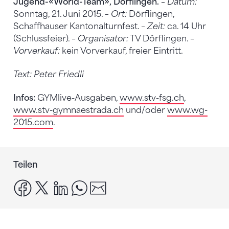
Jugend-«World-Team», Dörflingen.
–
Datum:
Sonntag, 21. Juni 2015. –
Ort:
Dörflingen,
Schaffhauser Kantonalturnfest. –
Zeit:
ca. 14 Uhr
(Schlussfeier). –
Organisator:
TV Dörflingen. –
Vorverkauf:
kein Vorverkauf, freier Eintritt.
Text: Peter Friedli
Infos:
GYMlive-Ausgaben,
www.stv-fsg.ch
,
www.stv-gymnaestrada.ch
und/oder
www.wg-
2015.com
.
Teilen
facebook
x
linkedin
whatsapp
email