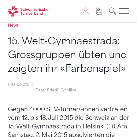
News
Zum Inhalt springen
Zur Sitemap navigieren
Zum Navigieren dieser Seite wird JavaScript benötigt. A
15. Welt-Gymnaestrada:
Grossgruppen übten und
zeigten ihr «Farbenspiel»
04.05.2015
Peter Friedli, GYMlive
Gegen 4000 STV-Turner/-innen vertreten
vom 12. bis 18. Juli 2015 die Schweiz an der
15. Welt-Gymnaestrada in Helsinki (Fi). Am
Samstag, 2. Mai 2015 absolvierten die