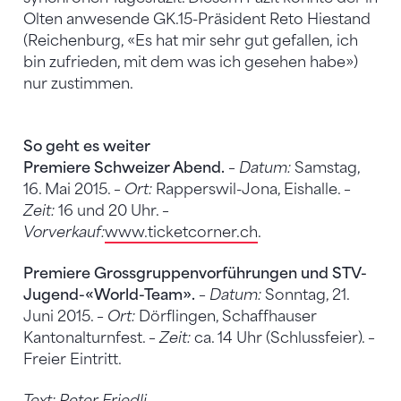
Olten anwesende GK.15-Präsident Reto Hiestand
(Reichenburg, «Es hat mir sehr gut gefallen, ich
bin zufrieden, mit dem was ich gesehen habe»)
nur zustimmen.
So geht es weiter
Premiere Schweizer Abend.
–
Datum:
Samstag,
16. Mai 2015. –
Ort:
Rapperswil-Jona, Eishalle. –
Zeit:
16 und 20 Uhr. –
Vorverkauf:
www.ticketcorner.ch
.
Premiere Grossgruppenvorführungen und STV-
Jugend-«World-Team».
–
Datum:
Sonntag, 21.
Juni 2015. –
Ort:
Dörflingen, Schaffhauser
Kantonalturnfest. –
Zeit:
ca. 14 Uhr (Schlussfeier). –
Freier Eintritt.
Text: Peter Friedli