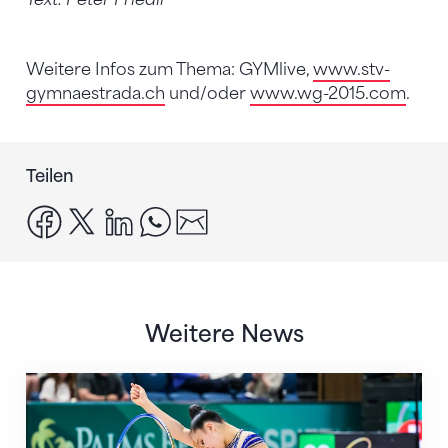
Weitere Infos zum Thema: GYMlive,
www.stv-
gymnaestrada.ch
und/oder
www.wg-2015.com
.
Teilen
facebook
x
linkedin
whatsapp
email
Weitere News
Nächster Halt: Weltmeisterschaft