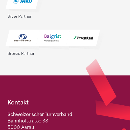
Silver Partner
Bronze Partner
Fusszeile
Kontakt
Schweizerischer Turnverband
Bahnhofstrasse 38
5000 Aarau