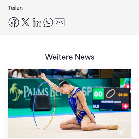
Teilen
facebook
x
linkedin
whatsapp
email
Weitere News
Nächster Halt: Weltmeisterschaft