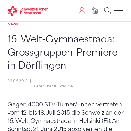
News
Zum Inhalt springen
Zur Sitemap navigieren
Zum Navigieren dieser Seite wird JavaScript benötigt. A
15. Welt-Gymnaestrada:
Grossgruppen-Premiere
in Dörflingen
23.06.2015
Peter Friedli, GYMlive
Gegen 4000 STV-Turner/-innen vertreten
vom 12. bis 18. Juli 2015 die Schweiz an der
15. Welt-Gymnaestrada in Helsinki (Fi). Am
Sonntag, 21. Juni 2015 absolvierten die