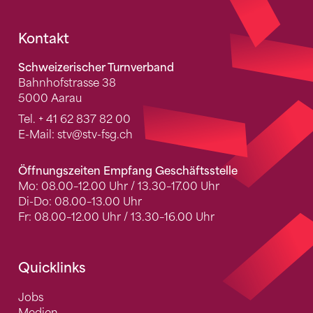
Fusszeile
Kontakt
Schweizerischer Turnverband
Bahnhofstrasse 38
5000 Aarau
Tel.
+ 41 62 837 82 00
E-Mail:
stv
@stv-fsg.ch
Öffnungszeiten Empfang Geschäftsstelle
Mo: 08.00–12.00 Uhr / 13.30–17.00 Uhr
Di-Do: 08.00–13.00 Uhr
Fr: 08.00–12.00 Uhr / 13.30–16.00 Uhr
Quicklinks
Jobs