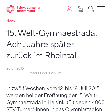
News
Zum Inhalt springen
Zur Sitemap navigieren
Zum Navigieren dieser Seite wird JavaScript benötigt. A
15. Welt-Gymnaestrada:
Acht Jahre später –
zurück im Rheintal
20.04.2015
Peter Friedli, GYMlive
In zwölf Wochen, vom 12. bis 18. Juli 2015,
werden bei der Eröffnung der 15. Welt-
Gymnaestrada in Helsinki (Fi) gegen 4000
STV-Turner/-innen in das Olympiastadion