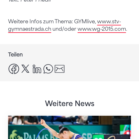
Weitere Infos zum Thema: GYMlive,
www.stv-
gymnaestrada.ch
und/oder
www.wg-2015.com
.
Teilen
facebook
x
linkedin
whatsapp
email
Weitere News
Nächster Halt: Weltmeisterschaft