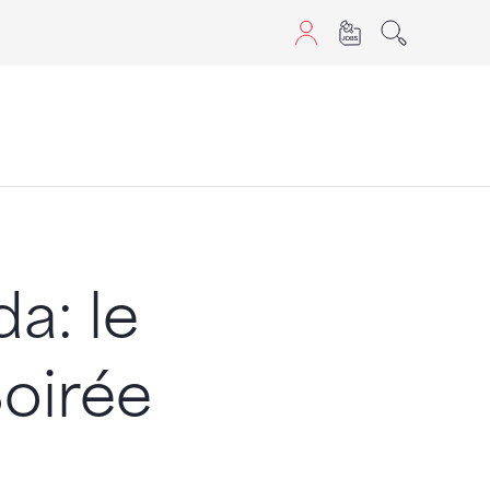
aScript nutzen.
a: le
Soirée