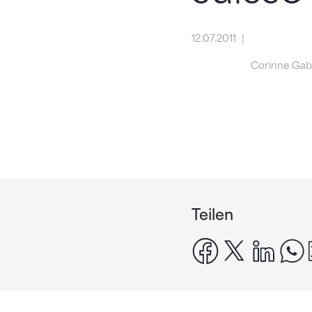
12.07.2011
Corinne Gab
Teilen
facebook
x
linke