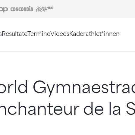
Coop
Concordia
Ochsner Sport
s
Resultate
Termine
Videos
Kaderathlet*innen
tigt. Alternativ können Sie die Sitemap ohne Jav
rld Gymnaestrad
nchanteur de la 