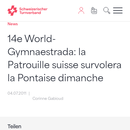
News
Zum Inhalt springen
Zur Sitemap navigieren
Zum Navigieren dieser Seite wird JavaScript benötigt. A
14e World-
Gymnaestrada: la
Patrouille suisse survolera
la Pontaise dimanche
04.07.2011
Corinne Gabioud
Teilen