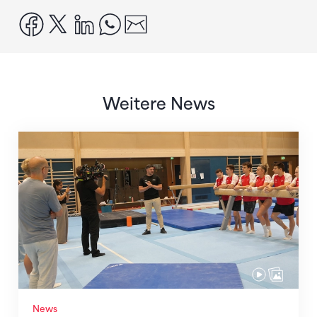
facebook
x
linkedin
whatsapp
email
Weitere News
Mit klaren Zielen nach Zagreb
News