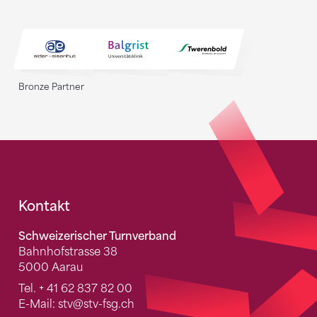
Bronze Partner
Fusszeile
Kontakt
Schweizerischer Turnverband
Bahnhofstrasse 38
5000 Aarau
Tel.
+ 41 62 837 82 00
E-Mail:
stv
@stv-fsg.ch