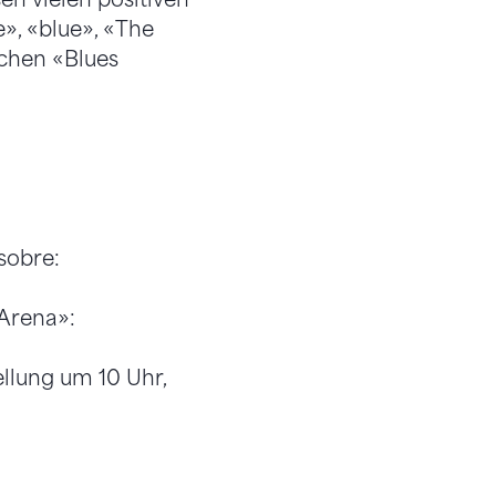
», «blue», «The
schen «Blues
sobre:
 Arena»:
ellung um 10 Uhr,