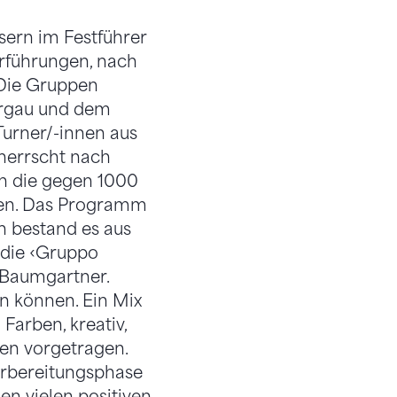
sern im Festführer
rführungen, nach
 Die Gruppen
Aargau und dem
Turner/-innen aus
 herrscht nach
ch die gegen 1000
en. Das Programm
h bestand es aus
 die ‹Gruppo
s Baumgartner.
n können. Ein Mix
 Farben, kreativ,
ien vorgetragen.
Vorbereitungsphase
en vielen positiven