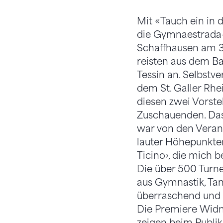
Mit «Tauch ein in 
die Gymnaestrada-
Schaffhausen am 30
reisten aus dem Ba
Tessin an. Selbstv
dem St. Galler Rhei
diesen zwei Vorste
Zuschauenden. Da
war von den Verant
lauter Höhepunkten
Ticino›, die mich 
Die über 500 Turne
aus Gymnastik, Tanz
überraschend und p
Die Premiere Widna
zeigen beim Publik