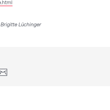
.html
/ Brigitte Lüchinger
din
whatsapp
email