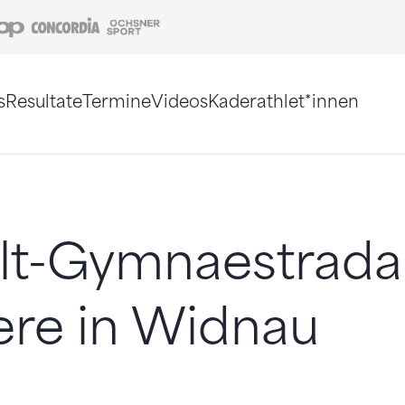
Coop
Concordia
Ochsner Sport
s
Resultate
Termine
Videos
Kaderathlet*innen
tigt. Alternativ können Sie die Sitemap ohne Jav
lt-Gymnaestrada
ere in Widnau