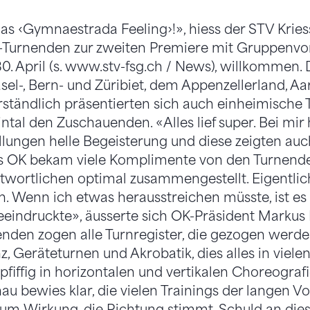
das ‹Gymnaestrada Feeling›!», hiess der STV Kries
Turnenden zur zweiten Premiere mit Gruppenvo
. April (s. www.stv-fsg.ch / News), willkommen.
sel-, Bern- und Züribiet, dem Appenzellerland, 
erständlich präsentierten sich auch einheimische 
ntal den Zuschauenden. «Alles lief super. Bei mir
llungen helle Begeisterung und diese zeigten au
s OK bekam viele Komplimente von den Turnend
wortlichen optimal zusammengestellt. Eigentlic
. Wenn ich etwas herausstreichen müsste, ist es
beeindruckte», äusserte sich OK-Präsident Marku
nden zogen alle Turnregister, die gezogen werde
, Geräteturnen und Akrobatik, dies alles in vielen
fiffig in horizontalen und vertikalen Choreograf
u bewies klar, die vielen Trainings der langen 
um Wirkung, die Richtung stimmt. Schuld an dies