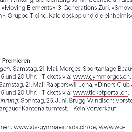
 «Moving Elements», 3-Generations Züri, «Smove
in», Gruppo Ticino, Kaleidoskop und die einheimi
r Premieren
gen:
Samstag, 21. Mai, Morges, Sportanlage Beau
6 und 20 Uhr. – Tickets via:
www.gymmorges.ch
.
Samstag, 21. Mai: Rapperswil-Jona, «Diners Club
6 und 20 Uhr. – Tickets via:
www.ticketportal.ch
.
ührung:
Sonntag, 26. Juni, Brugg-Windisch: Vorst
gauer Kantonalturnfest. – Kein Vorverkauf.
onen:
www.stv-gymnaestrada.ch/de
;
www.wg-