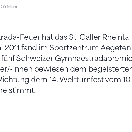
i, GYMlive
da-Feuer hat das St. Galler Rheintal
ai 2011 fand im Sportzentrum Aegete
n fünf Schweizer Gymnaestradapremier
er/-innen bewiesen dem begeisterten
Richtung dem 14. Weltturnfest vom 10. b
ne stimmt.