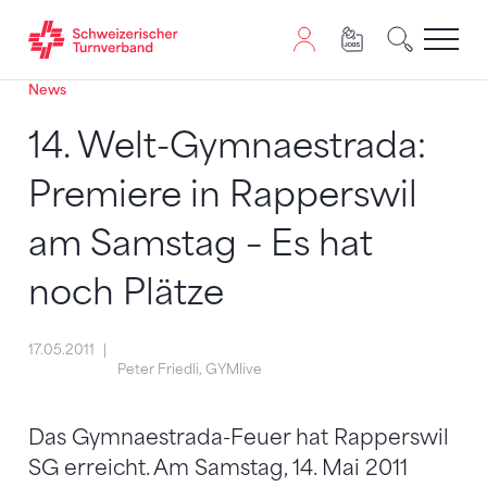
News
Zum Inhalt springen
Zur Sitemap navigieren
Zum Navigieren dieser Seite wird JavaScript benötigt. A
14. Welt-Gymnaestrada:
Premiere in Rapperswil
am Samstag – Es hat
noch Plätze
17.05.2011
Peter Friedli, GYMlive
Das Gymnaestrada-Feuer hat Rapperswil
SG erreicht. Am Samstag, 14. Mai 2011