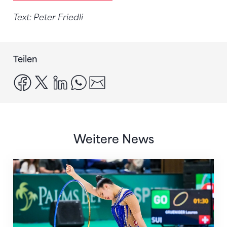
Text: Peter Friedli
Teilen
facebook
x
linkedin
whatsapp
email
Weitere News
Nächster Halt: Weltmeisterschaft