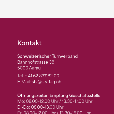
Fusszeile
Kontakt
Schweizerischer Turnverband
Bahnhofstrasse 38
5000 Aarau
Tel.
+ 41 62 837 82 00
E-Mail:
stv
@stv-fsg.ch
Öffnungszeiten Empfang Geschäftsstelle
Mo: 08.00–12.00 Uhr / 13.30–17.00 Uhr
Di-Do: 08.00–13.00 Uhr
Fr: 08.00–12.00 Uhr / 13.30–16.00 Uhr