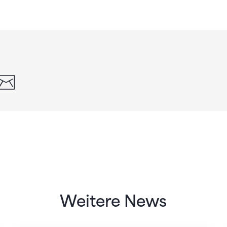
din
whatsapp
email
Weitere News