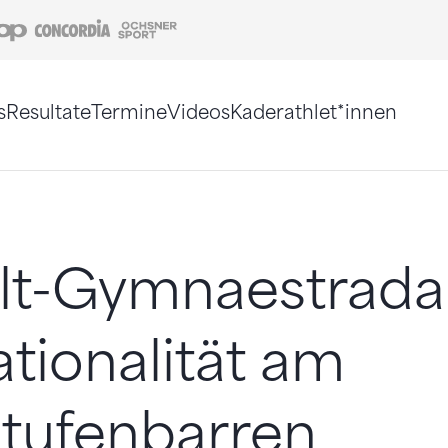
Coop
Concordia
Ochsner Sport
s
Resultate
Termine
Videos
Kaderathlet*innen
tigt. Alternativ können Sie die Sitemap ohne Jav
lt-Gymnaestrada
ationalität am
tufenbarren