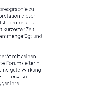
horeographie zu
retation dieser
tstudenten aus
 kürzester Zeit
usammengefügt und
gerät mit seinen
te Forumsleiterin,
eine gute Wirkung
 bieten», so
gger ihre