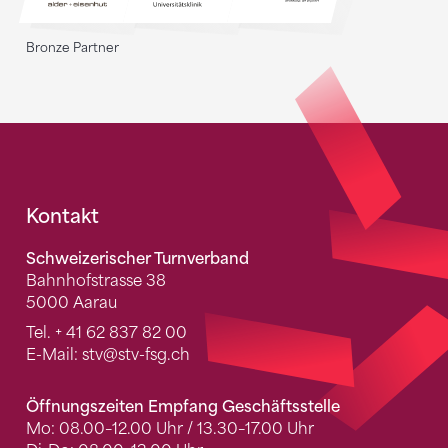
Bronze Partner
Fusszeile
Kontakt
Schweizerischer Turnverband
Bahnhofstrasse 38
5000 Aarau
Tel.
+ 41 62 837 82 00
E-Mail:
stv
@stv-fsg.ch
Öffnungszeiten Empfang Geschäftsstelle
Mo: 08.00–12.00 Uhr / 13.30–17.00 Uhr