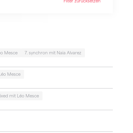
Filter zurücksetzen
Léo Mesce
7. synchron mit Naia Alvarez
 Léo Mesce
ixed mit Léo Mesce