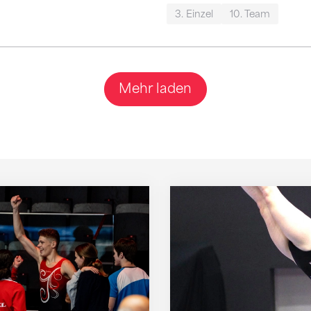
3. Einzel
10. Team
Mehr laden
hem Niveau in Kriens
Lucie Moret wird her