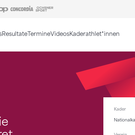
Coop
Concordia
Ochsner Sport
s
Resultate
Termine
Videos
Kaderathlet*innen
tigt. Alternativ können Sie die Sitemap ohne Jav
Kader
ie
Nationalk
et
Verein