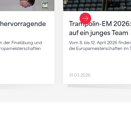
Vorheriger Slide
 hervorragende
Trampolin-EM 2026:
auf ein junges Team
 in der Finalübung und
Vom 8. bis 12. April 2026 finde
uropameisterschaften
die Europameisterschaften im
31.03.2026