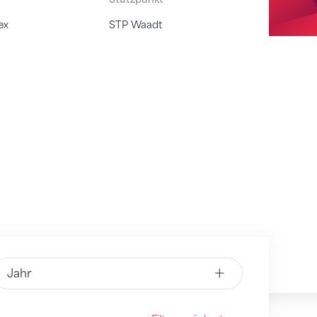
ex
STP Waadt
Jahr