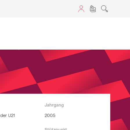
aScript nutzen.
Jahrgang
ader U21
2005
Stützpunkt