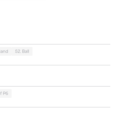
Band
52. Ball
f P6