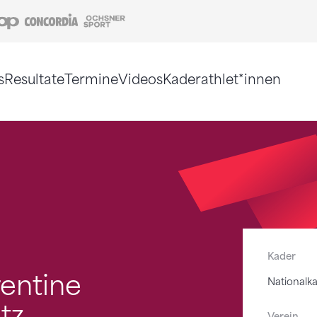
Coop
Concordia
Ochsner Sport
s
Resultate
Termine
Videos
Kaderathlet*innen
tigt. Alternativ können Sie die Sitemap ohne Jav
Kader
rentine
Nationalk
tz
Verein