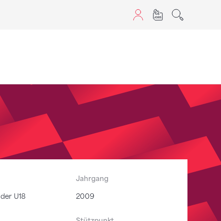
aScript nutzen.
Jahrgang
ader U18
2009
Stützpunkt