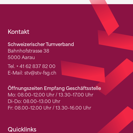
Fusszeile
Kontakt
Schweizerischer Turnverband
Bahnhofstrasse 38
5000 Aarau
Tel.
+ 41 62 837 82 00
E-Mail:
stv
@stv-fsg.ch
Öffnungszeiten Empfang Geschäftsstelle
Mo: 08.00–12.00 Uhr / 13.30–17.00 Uhr
Di-Do: 08.00–13.00 Uhr
Fr: 08.00–12.00 Uhr / 13.30–16.00 Uhr
Quicklinks