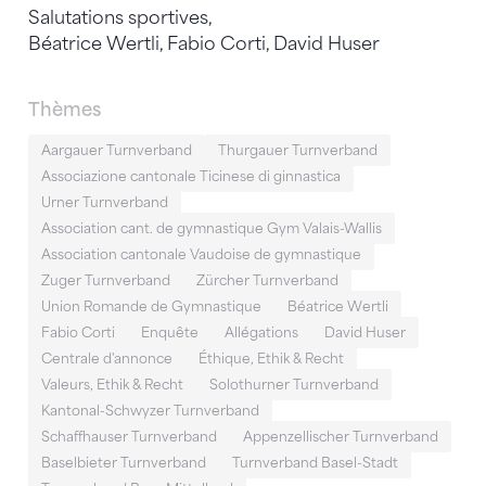
Salutations sportives,
Béatrice Wertli, Fabio Corti, David Huser
Thèmes
Aargauer Turnverband
Thurgauer Turnverband
Associazione cantonale Ticinese di ginnastica
Urner Turnverband
Association cant. de gymnastique Gym Valais-Wallis
Association cantonale Vaudoise de gymnastique
Zuger Turnverband
Zürcher Turnverband
Union Romande de Gymnastique
Béatrice Wertli
Fabio Corti
Enquête
Allégations
David Huser
Centrale d'annonce
Éthique, Ethik & Recht
Valeurs, Ethik & Recht
Solothurner Turnverband
Kantonal-Schwyzer Turnverband
Schaffhauser Turnverband
Appenzellischer Turnverband
Baselbieter Turnverband
Turnverband Basel-Stadt