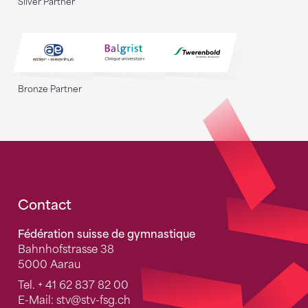
Silver Partner
Bronze Partner
Fusszeile
Contact
Fédération suisse de gymnastique
Bahnhofstrasse 38
5000 Aarau
Tel.
+ 41 62 837 82 00
E-Mail:
stv
@stv-fsg.ch