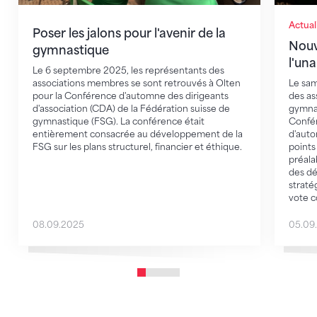
Actual
Poser les jalons pour l'avenir de la
Nouv
gymnastique
l'un
Le 6 septembre 2025, les représentants des
associations membres se sont retrouvés à Olten
Le sam
pour la Conférence d'automne des dirigeants
des as
d'association (CDA) de la Fédération suisse de
gymnas
gymnastique (FSG). La conférence était
Confér
entièrement consacrée au développement de la
d'auto
FSG sur les plans structurel, financier et éthique.
points
préala
des dé
straté
vote co
08.09.2025
05.09