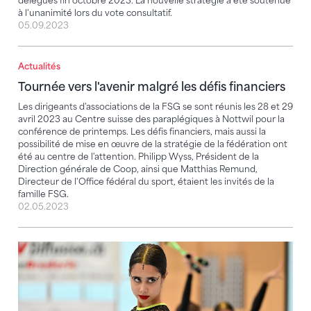
délégués fin octobre 2023. La nouvelle stratégie a été soutenue
à l'unanimité lors du vote consultatif.
05.09.2023
Actualités
Tournée vers l'avenir malgré les défis financiers
Tournée vers l'avenir malgré les défis financiers
Les dirigeants d'associations de la FSG se sont réunis les 28 et 29
avril 2023 au Centre suisse des paraplégiques à Nottwil pour la
conférence de printemps. Les défis financiers, mais aussi la
possibilité de mise en œuvre de la stratégie de la fédération ont
été au centre de l'attention. Philipp Wyss, Président de la
Direction générale de Coop, ainsi que Matthias Remund,
Directeur de l'Office fédéral du sport, étaient les invités de la
famille FSG.
02.05.2023
Fin d’année gymnique de toute beauté