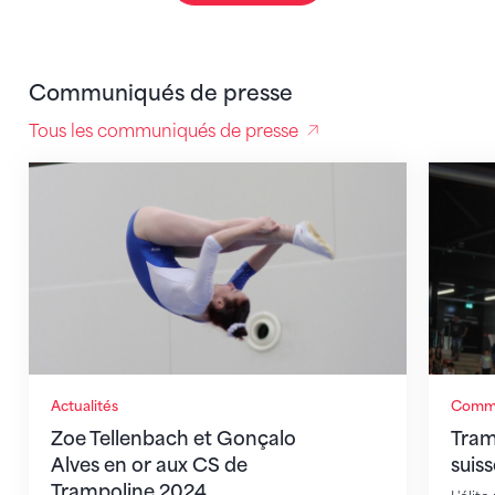
Communiqués de presse
Tous les communiqués de presse
Zoe Tellenbach et Gonçalo Alves en or aux CS de Tr
Trampol
Actualités
Commu
Zoe Tellenbach et Gonçalo
Tram
Alves en or aux CS de
suis
Trampoline 2024