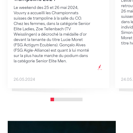
L'élit
retrou
Le weekend des 25 et 26 mai 2024,
26 mai
Vouvry a accueilli les Championnats
suisse
suisses de trampoline à la salle du CO.
dans l
Chez les femmes, dans la catégorie Senior
indivi
Elite Ladies, Zoe Tellenbach (TV
Simon 
Weisslingen) a décroché la médaille d’or
Moret 
devant la tenante du titre Lucie Moret
titre 
(FSG Actigym Ecublens). Gonçalo Alves
(FSG Aigle-Alliance) est quant à lui monté
sur la plus haute marche du podium dans
la catégorie Senior Elite Men.
26.05.2024
24.05