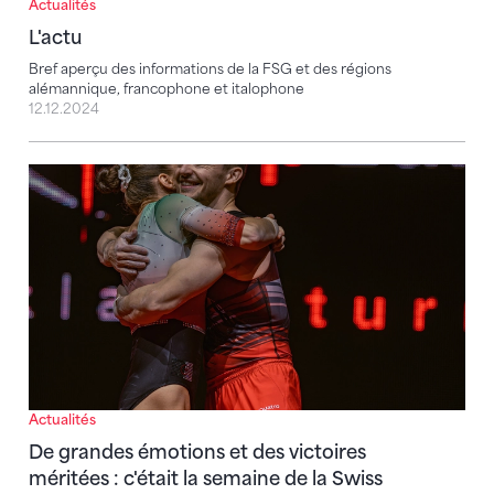
Actualités
L'actu
L'actu
Bref aperçu des informations de la FSG et des régions
alémannique, francophone et italophone
12.12.2024
De grandes émotions et des victoires méritées : c'éta
Actualités
De grandes émotions et des victoires
méritées : c'était la semaine de la Swiss