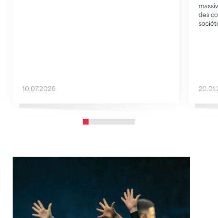
massiv
des co
sociét
10.07.2026
20.01