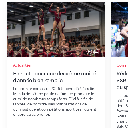
En route pour une deuxième moitié d'année bien rem
Réducti
Actualités
Commu
En route pour une deuxième moitié
Rédu
d'année bien remplie
SSR,
du sp
Le premier semestre 2026 touche déjà à sa fin.
Mais la deuxième partie de l'année promet elle
La Féd
aussi de nombreux temps forts. D'ici à la fin de
côtés 
l'année, de nombreuses manifestations de
dont S
gymnastique et compétitions sportives figurent
footba
encore au calendrier.
SwissT
visant
SSR. C