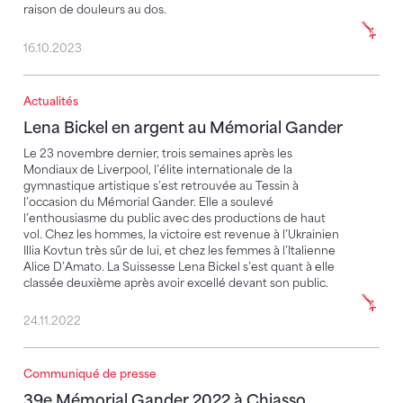
raison de douleurs au dos.
16.10.2023
Actualités
Lena Bickel en argent au Mémorial Gander
Lena Bickel en argent au Mémorial Gander
Le 23 novembre dernier, trois semaines après les
Mondiaux de Liverpool, l’élite internationale de la
gymnastique artistique s’est retrouvée au Tessin à
l’occasion du Mémorial Gander. Elle a soulevé
l’enthousiasme du public avec des productions de haut
vol. Chez les hommes, la victoire est revenue à l’Ukrainien
Illia Kovtun très sûr de lui, et chez les femmes à l’Italienne
Alice D’Amato. La Suissesse Lena Bickel s’est quant à elle
classée deuxième après avoir excellé devant son public.
24.11.2022
Communiqué de presse
39e Mémorial Gander 2022 à Chiasso
39e Mémorial Gander 2022 à Chiasso