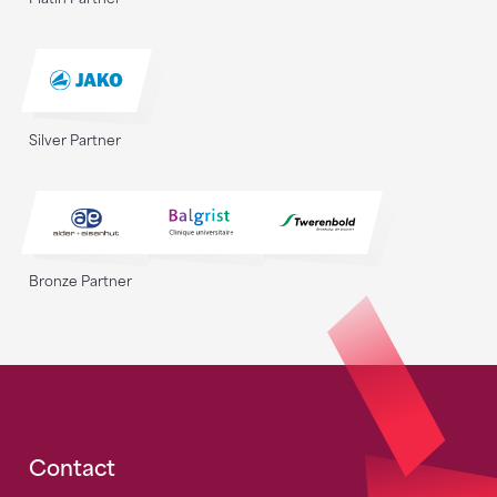
Silver Partner
Bronze Partner
Fusszeile
Contact