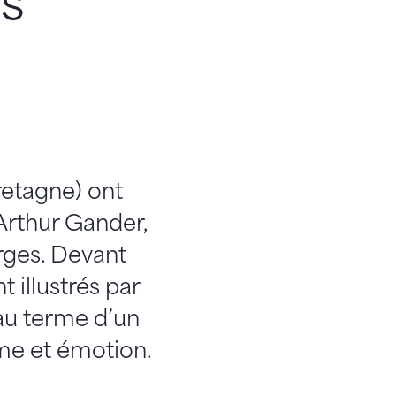
s
retagne) ont
Arthur Gander,
rges. Devant
 illustrés par
 au terme d’un
me et émotion.