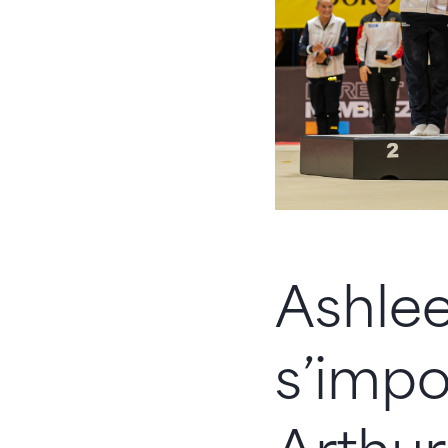
Ashlee
s’imp