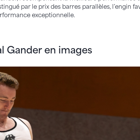
tingué par le prix des barres parallèles, l’engin fa
rformance exceptionnelle.
l Gander en images