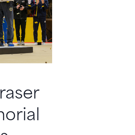
raser
orial