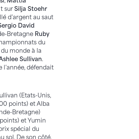
si
,
Mattia
t sur
Silja Stoehr
llé d’argent au saut
Sergio David
nde-Bretagne
Ruby
 Championnats du
 du monde à la
Ashlee Sullivan
.
 l’année, défendait
livan (Etats-Unis,
00 points) et Alba
ande-Bretagne)
 points) et Yumin
prix spécial du
 sol. De son côté,