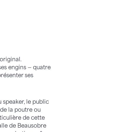
riginal.
ses engins — quatre
présenter ses
speaker, le public
 de la poutre ou
iculière de cette
alle de Beausobre