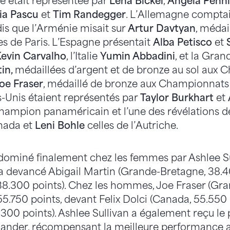
se était représentée par
Lena Bickel
,
Angela Penni
sia Pascu
et
Tim Randegger
. L’Allemagne comptai
dis que l’Arménie misait sur
Artur Davtyan
, médai
s de Paris. L’Espagne présentait
Alba Petisco
et
evin Carvalho
, l’Italie
Yumin Abbadini
, et la Gra
tin,
médaillées d’argent et de bronze au sol aux
oe Fraser
, médaillé de bronze aux Championnats
ts-Unis étaient représentés par
Taylor Burkhart
et
hampion panaméricain et l’une des révélations de
anada et
Leni Bohle
celles de l’Autriche.
 dominé finalement chez les femmes par Ashlee Sul
i a devancé Abigail Martin (Grande-Bretagne, 38.4
38.300 points). Chez les hommes, Joe Fraser (Gr
55.750 points, devant Felix Dolci (Canada, 55.550
5.300 points). Ashlee Sullivan a également reçu le 
nder, récompensant la meilleure performance au