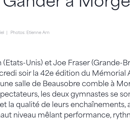
r Gander à Morge
iel
Photos: Etienne Arn
n (Etats-Unis) et Joe Fraser (Grande-B
edi soir la 42e édition du Mémorial 
 une salle de Beausobre comble à Mo
pectateurs, les deux gymnastes se sont
é et la qualité de leurs enchaînements,
haut niveau mêlant performance, ryth