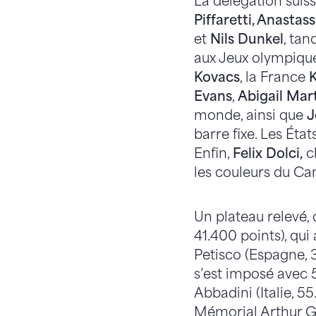
La délégation suis
Piffaretti, Anastas
et
Nils Dunkel
, tan
aux Jeux olympique
Kovacs
, la France
K
Evans
,
Abigail Mar
monde, ainsi que
J
barre fixe. Les Éta
Enfin,
Felix Dolci,
c
les couleurs du C
Un plateau relevé,
41.400 points), qu
Petisco (Espagne, 
s’est imposé avec 
Abbadini (Italie, 5
Mémorial Arthur Ga