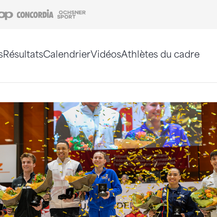
Coop
Concordia
Ochsner Sport
s
Résultats
Calendrier
Vidéos
Athlètes du cadre
e. Vous pouvez également utiliser le plan du site 