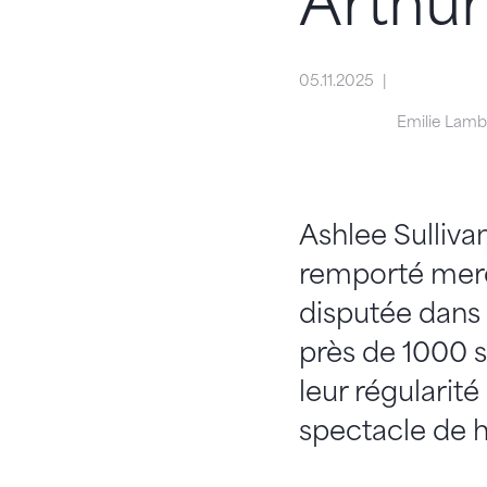
Arthu
05.11.2025
Emilie Lamb
Ashlee Sulliva
remporté mercr
disputée dans
près de 1000 s
leur régularit
spectacle de 