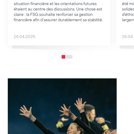
situation financière et les orientations futures
été mi
étaient au centre des discussions. Une chose est
solide
claire : la FSG souhaite renforcer sa gestion
d'éthi
financière afin d’assurer durablement sa stabilité.
large
26.04.2026
26.04