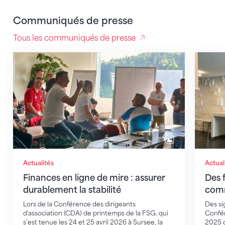
Communiqués de presse
Tous les communiqués de presse
Finances en ligne de mire : assurer durablement la sta
Des fin
Actualités
Actual
Finances en ligne de mire : assurer
Des f
durablement la stabilité
comm
Lors de la Conférence des dirigeants
Des sig
d'association (CDA) de printemps de la FSG, qui
Confér
s’est tenue les 24 et 25 avril 2026 à Sursee, la
2025 d