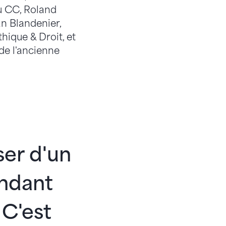
u CC, Roland
n Blandenier,
ique & Droit, et
 de l'ancienne
ser d'un
endant
 C'est