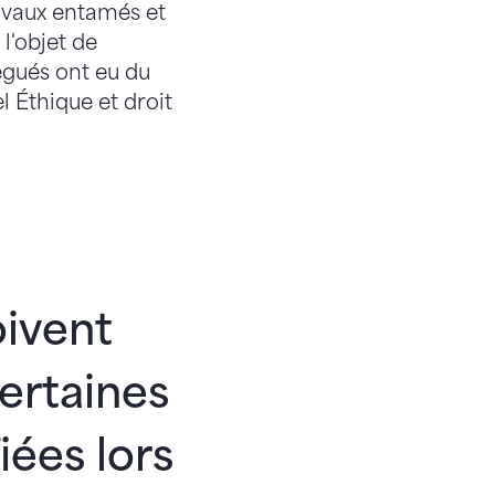
ravaux entamés et
l'objet de
égués ont eu du
 Éthique et droit
oivent
Certaines
iées lors