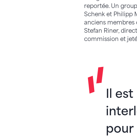
reportée. Un group
Schenk et Philipp 
anciens membres de
Stefan Riner, direc
commission et jeté
Il es
inter
pour 