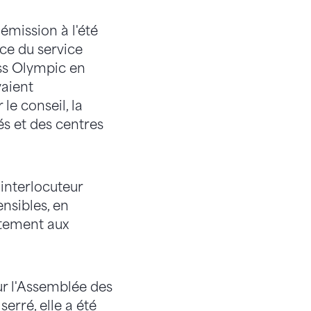
émission à l'été
ace du service
iss Olympic en
vaient
e conseil, la
és et des centres
interlocuteur
nsibles, en
ctement aux
ur l'Assemblée des
erré, elle a été