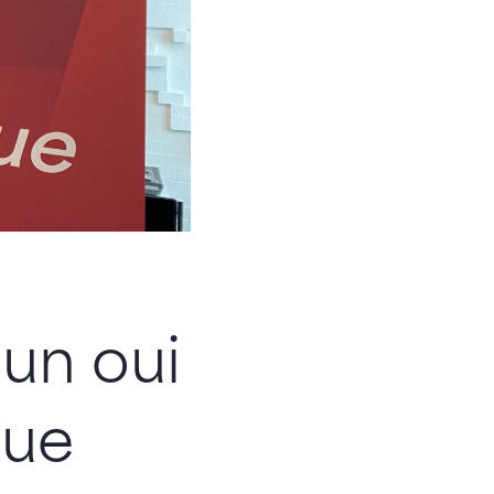
 un oui
que