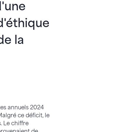
d'une
d'éthique
de la
ptes annuels 2024
lgré ce déficit, le
. Le chiffre
s provenaient de