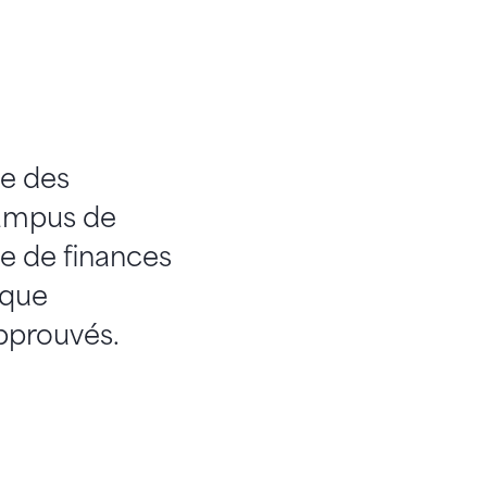
ce des
Campus de
ie de finances
ique
pprouvés.