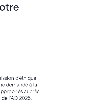
otre
e
ission d'éthique
onc demandé à la
appropriés auprès
s de l'AD 2025.