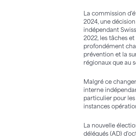
La commission d'ét
2024, une décision 
indépendant Swiss 
2022, les tâches et
profondément chang
prévention et la su
régionaux que au 
Malgré ce changeme
interne indépendant
particulier pour le
instances opératio
La nouvelle électi
délégués (AD) d'oct