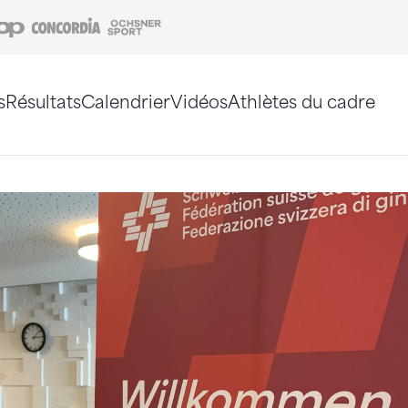
Coop
Concordia
Ochsner Sport
s
Résultats
Calendrier
Vidéos
Athlètes du cadre
e. Vous pouvez également utiliser le plan du site 