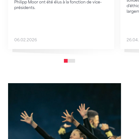
solide
Philipp Moor ont été élus à la fonction de vice-
d'éthi
présidents.
large
06.02.2026
26.04