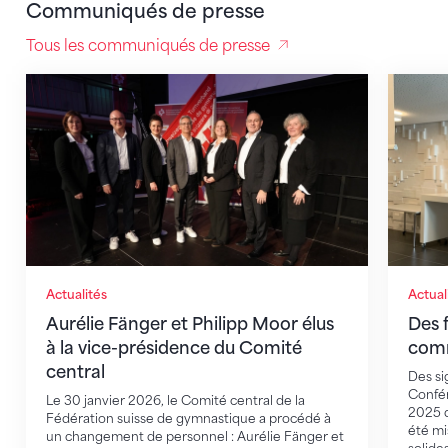
Communiqués de presse
Tous les communiqués de presse
Aurélie Fänger et Philipp Moor élus à la vice-présid
Des fin
Actualités
Actual
Aurélie Fänger et Philipp Moor élus
Des f
à la vice-présidence du Comité
comm
central
Des sig
Confér
Le 30 janvier 2026, le Comité central de la
2025 d
Fédération suisse de gymnastique a procédé à
été mi
un changement de personnel : Aurélie Fänger et