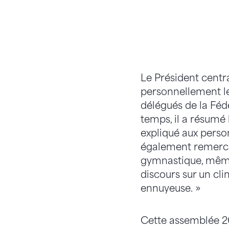
Le Président central
personnellement les
délégués de la Féd
temps, il a résumé
expliqué aux perso
également remercié
gymnastique, même 
discours sur un cli
ennuyeuse. »
Cette assemblée 20