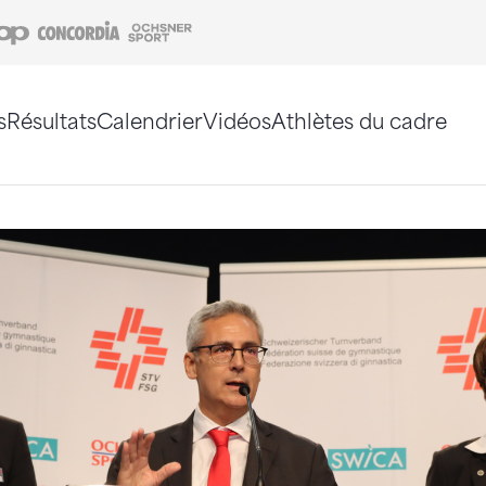
Coop
Concordia
Ochsner Sport
s
Résultats
Calendrier
Vidéos
Athlètes du cadre
e. Vous pouvez également utiliser le plan du site 