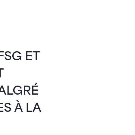
FSG ET
T
MALGRÉ
S À LA