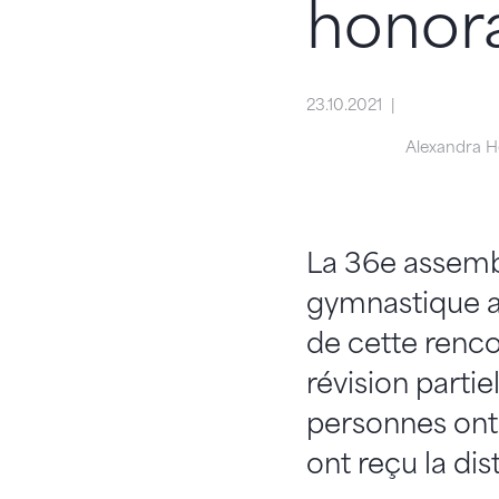
honora
23.10.2021
Alexandra He
La 36e assemb
gymnastique a 
de cette rencon
révision partie
personnes ont
ont reçu la di