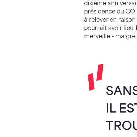
dixième anniversai
présidence du CO. 
à relever en raison
pourrait avoir lieu
merveille - malgré 
SANS
IL E
TRO