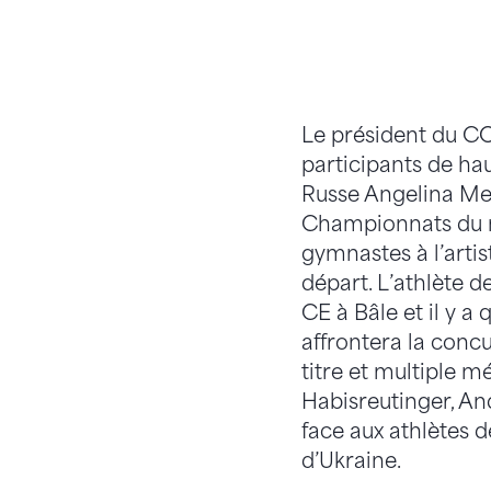
Le président du CO
participants de hau
Russe Angelina Me
Championnats du 
gymnastes à l’artis
départ. L’athlète 
CE à Bâle et il y a
affrontera la con
titre et multiple m
Habisreutinger, An
face aux athlètes d
d’Ukraine.