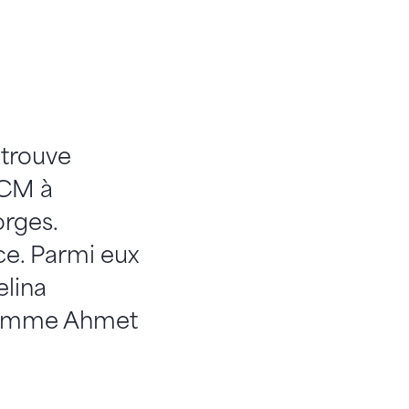
etrouve
 CM à
rges.
ce. Parmi eux
lina
 comme Ahmet