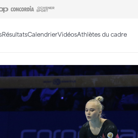
Coop
Concordia
Ochsner Sport
s
Résultats
Calendrier
Vidéos
Athlètes du cadre
e. Vous pouvez également utiliser le plan du site 