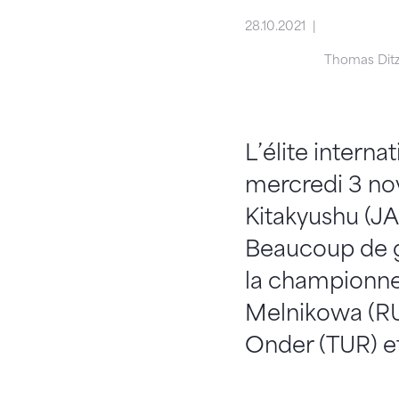
28.10.2021
Thomas Ditz
L’élite intern
mercredi 3 no
Kitakyushu (J
Beaucoup de g
la championne
Melnikowa (RU
Onder (TUR) e