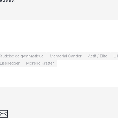
ncours
Vaudoise de gymnastique
Mémorial Gander
Actif / Elite
Li
 Eisenegger
Moreno Kratter
din
whatsapp
email