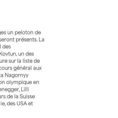
ges un peloton de
seront présents. La
l des
 Kovtun, un des
re sur la liste de
cours général aux
ita Nagornyy
ion olympique en
negger, Lilli
rs de la Suisse
lie, des USA et