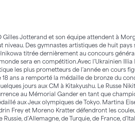
 Gilles Jotterand et son équipe attendent à Mor
t niveau. Des gymnastes artistiques de huit pays 
lnikowa titrée dernièrement au concours généra
monde sera en compétition.
Avec l’Ukrainien Illia
tique les plus prometteurs de l’année en cours figu
de 18 ans a remporté la médaille de bronze du con
 quelques jours aux CM à Kitakyushu. Le Russe Nik
currence au Mémorial Gander en tant que champ
édaillé aux Jeux olympiques de Tokyo. Martina Eise
drin Frey et Moreno Kratter défendront les couleu
e Russie, d’Allemagne, de Turquie, de France, d’Ita