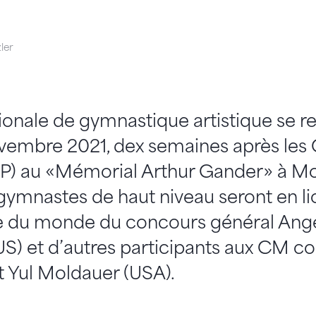
ler
ationale de gymnastique artistique se r
vembre 2021, dex semaines après les
AP) au «Mémorial Arthur Gander» à Mo
ymnastes de haut niveau seront en li
 du monde du concours général Ange
S) et d’autres participants aux CM
t Yul Moldauer (USA).