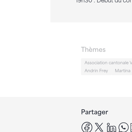
19h30 : Début du co
Thèmes
Association cantonale 
Andrin Frey
Martina
Partager
facebook
x
linke