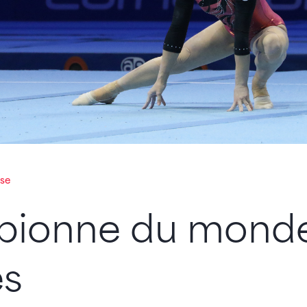
se
ionne du monde
s