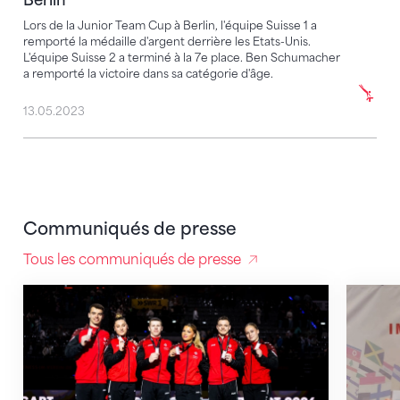
Lors de la Junior Team Cup à Berlin, l'équipe Suisse 1 a
remporté la médaille d'argent derrière les Etats-Unis.
L'équipe Suisse 2 a terminé à la 7e place. Ben Schumacher
a remporté la victoire dans sa catégorie d'âge.
13.05.2023
Communiqués de presse
Tous les communiqués de presse
L’équipe mixte suisse remporte l’argent au DTB-Poka
Les Sui