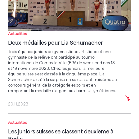
Actualités
Deux médailles pour Lia Schumacher
Trois équipes juniors de gymnastique artistique et une
gymnaste de la relève ont participé au tournoi
international de Combs-la-Ville (FRA) le week-end des 18
et 19 novembre 2023. Chez les juniors, la meilleure
équipe suisse s'est classée à la cinquième place. Lia
Schumacher a créé la surprise en se classant troisième au
concours général de la catégorie espoirs et en
remportant la médaille d'argent aux barres asymétriques.
20.11.2023
Actualités
Les juniors suisses se classent deuxième à Berlin
Les juniors suisses se classent deuxième à
Berlin