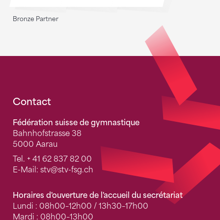
Bronze Partner
Fusszeile
Contact
Fédération suisse de gymnastique
Bahnhofstrasse 38
5000 Aarau
Tel.
+ 41 62 837 82 00
E-Mail:
stv
@stv-fsg.ch
Horaires d'ouverture de l'accueil du secrétariat
Lundi : 08h00–12h00 / 13h30–17h00
Mardi : 08h00–13h00