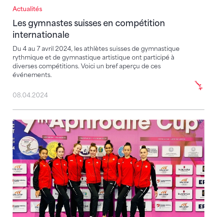
Actualités
Les gymnastes suisses en compétition internationale
Les gymnastes suisses en compétition
internationale
Du 4 au 7 avril 2024, les athlètes suisses de gymnastique
rythmique et de gymnastique artistique ont participé à
diverses compétitions. Voici un bref aperçu de ces
événements.
08.04.2024
Sophia Chiariello dans le top 20