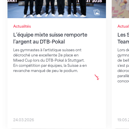
Actualités
Actual
L’équipe mixte suisse remporte
Les S
l’argent au DTB-Pokal
Team
Les gymnastes à l'artistique suisses ont
Lors d
décroché une excellente 2e place en
gymnas
Mixed Cup lors du DTB-Pokal à Stuttgart.
de be
En compétition par équipes, la Suisse a en
s'est 
revanche manqué de peu le podium.
décroc
parall
concou
24.03.2026
19.05