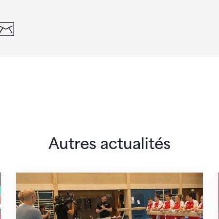
din
whatsapp
email
Autres actualités
 monde
En route pour Zagreb avec des objectifs clair