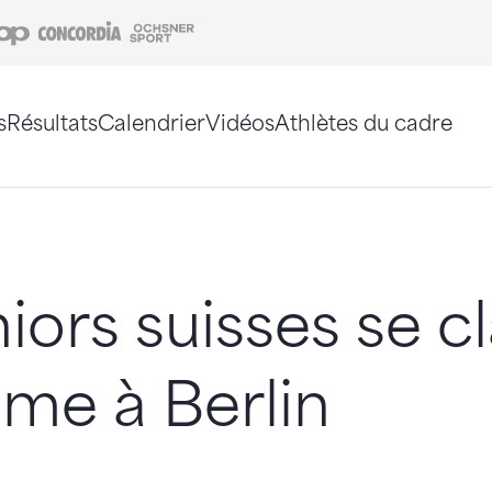
Coop
Concordia
Ochsner Sport
s
Résultats
Calendrier
Vidéos
Athlètes du cadre
e. Vous pouvez également utiliser le plan du site 
niors suisses se c
me à Berlin