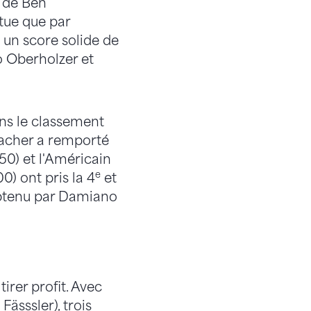
e de Ben
tue que par
 un score solide de
o Oberholzer et
ans le classement
macher a remporté
050) et l'Américain
e
) ont pris la 4
et
 obtenu par Damiano
tirer profit. Avec
Fässsler), trois