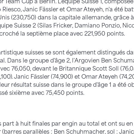
ior Team Cup à Berlin. L'équipe Suisse 1, composé
Riesco, Janic Fässler et Omar Ateyeh, n'a été bat
Unis (230,750) dans la capitale allemande, grâce à
quipe Suisse 2 (Silas Fricker, Damiano Ponzio, Nic
écroché la septième place avec 221,950 points.
artistique suisses se sont également distingués d
l. Dans le groupe d'âge 2, l'Argovien Ben Schu
 avec 76,050, devant le Britannique Scott Soll (76,
00). Janic Fässler (74,900) et Omar Ateyeh (74,200
leur résultat suisse dans le groupe d'âge 1 a été
assé sixième avec 75,450 points.
 part à huit finales par engin au total et ont su en 
 (barres parallèles : Ben Schuhmacher, sol : Janic 