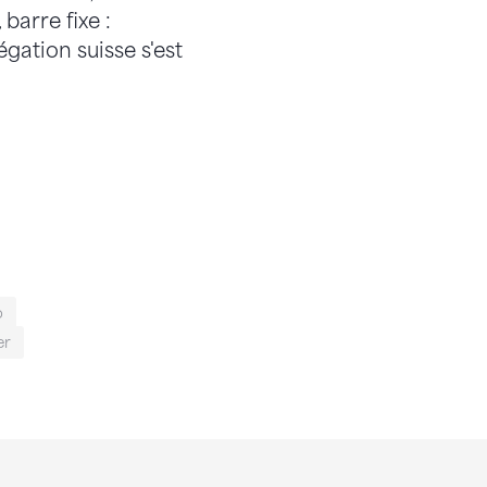
barre fixe :
égation suisse s'est
o
er