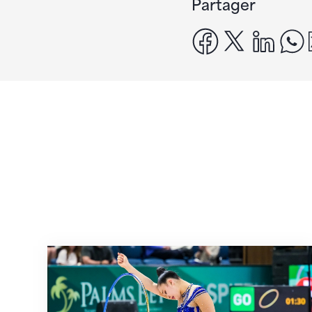
Partager
facebook
x
linke
Prochaine étape : les Championnats du