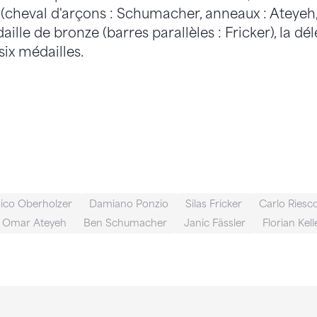
(cheval d'arçons : Schumacher, anneaux : Ateyeh, 
ille de bronze (barres parallèles : Fricker), la dél
ix médailles.
ico Oberholzer
Damiano Ponzio
Silas Fricker
Carlo Riesc
Omar Ateyeh
Ben Schumacher
Janic Fässler
Florian Kell