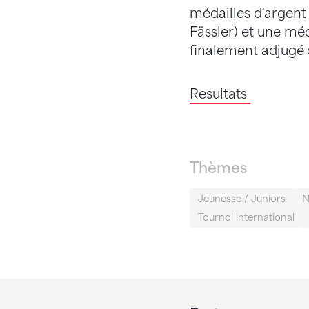
médailles d'argent 
Fässler) et une méda
finalement adjugé s
Resultats
Thèmes
Jeunesse / Juniors
N
Tournoi international