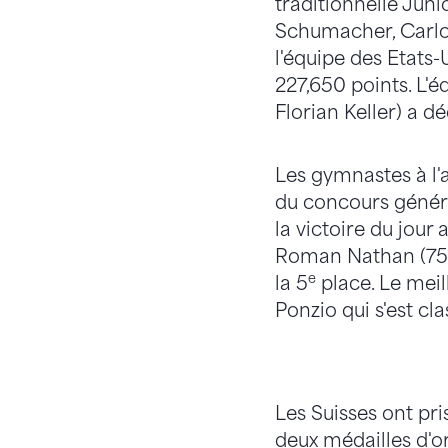
traditionnelle Jun
Schumacher, Carlo 
l'équipe des Etats-
227,650 points. L'é
Florian Keller) a d
Les gymnastes à l'
du concours généra
la victoire du jour
Roman Nathan (75,1
e
la 5
place. Le meil
Ponzio qui s'est cl
Les Suisses ont pris
deux médailles d'or