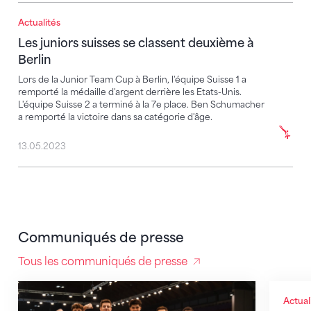
Actualités
Les juniors suisses se classent deuxième à Berlin
Les juniors suisses se classent deuxième à
Berlin
Lors de la Junior Team Cup à Berlin, l'équipe Suisse 1 a
remporté la médaille d'argent derrière les Etats-Unis.
L'équipe Suisse 2 a terminé à la 7e place. Ben Schumacher
a remporté la victoire dans sa catégorie d'âge.
13.05.2023
Communiqués de presse
Tous les communiqués de presse
Les juniors réalisent « leur » maxime aux JEM
Rimini 
Actual