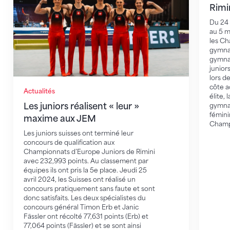
Rimi
Du 24 
au 5 m
les C
gymnas
gymnas
junior
lors d
côte a
Actualités
élite, 
Les juniors réalisent « leur »
gymnas
fémini
maxime aux JEM
Champ
Les juniors suisses ont terminé leur
concours de qualification aux
Championnats d’Europe Juniors de Rimini
avec 232,993 points. Au classement par
équipes ils ont pris la 5e place. Jeudi 25
avril 2024, les Suisses ont réalisé un
concours pratiquement sans faute et sont
donc satisfaits. Les deux spécialistes du
concours général Timon Erb et Janic
Fässler ont récolté 77,631 points (Erb) et
77,064 points (Fässler) et se sont ainsi