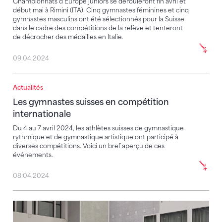
Championnats d'Europe juniors se dérouleront fin avril et
début mai à Rimini (ITA). Cinq gymnastes féminines et cinq
gymnastes masculins ont été sélectionnés pour la Suisse
dans le cadre des compétitions de la relève et tenteront
de décrocher des médailles en Italie.
09.04.2024
Actualités
Les gymnastes suisses en compétition internationale
Les gymnastes suisses en compétition
internationale
Du 4 au 7 avril 2024, les athlètes suisses de gymnastique
rythmique et de gymnastique artistique ont participé à
diverses compétitions. Voici un bref aperçu de ces
événements.
08.04.2024
3e place pour l'équipe suisse junior - quatre médailles