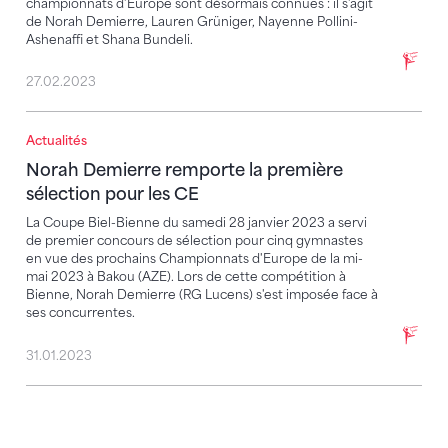
championnats d'Europe sont désormais connues : il s'agit
de Norah Demierre, Lauren Grüniger, Nayenne Pollini-
Ashenaffi et Shana Bundeli.
27.02.2023
Actualités
Norah Demierre remporte la première sélection pou
Norah Demierre remporte la première
sélection pour les CE
La Coupe Biel-Bienne du samedi 28 janvier 2023 a servi
de premier concours de sélection pour cinq gymnastes
en vue des prochains Championnats d'Europe de la mi-
mai 2023 à Bakou (AZE). Lors de cette compétition à
Bienne, Norah Demierre (RG Lucens) s'est imposée face à
ses concurrentes.
31.01.2023