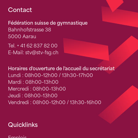
Fusszeile
Contact
Fédération suisse de gymnastique
Bahnhofstrasse 38
5000 Aarau
Tel.
+ 41 62 837 82 00
E-Mail:
stv
@stv-fsg.ch
Horaires d'ouverture de l'accueil du secrétariat
Lundi : 08h00–12h00 / 13h30–17h00
Mardi : 08h00–13h00
Mercredi : 08h00–13h00
Jeudi : 08h00–13h00
Vendredi : 08h00–12h00 / 13h30–16h00
Quicklinks
Emplois