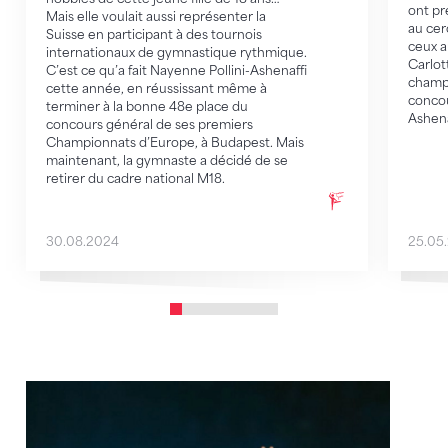
ont pr
Mais elle voulait aussi représenter la
au cer
Suisse en participant à des tournois
ceux a
internationaux de gymnastique rythmique.
Carlot
C’est ce qu’a fait Nayenne Pollini-Ashenaffi
champi
cette année, en réussissant même à
concou
terminer à la bonne 48e place du
Ashena
concours général de ses premiers
Championnats d’Europe, à Budapest. Mais
maintenant, la gymnaste a décidé de se
retirer du cadre national M18.
30.08.2024
25.05