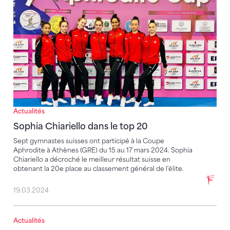
Actualités
Sophia Chiariello dans le top 20
Sept gymnastes suisses ont participé à la Coupe
Aphrodite à Athènes (GRE) du 15 au 17 mars 2024. Sophia
Chiariello a décroché le meilleur résultat suisse en
obtenant la 20e place au classement général de l'élite.
19.03.2024
Actualités
Huit gymnastes retenues pour les sélections à l'étra