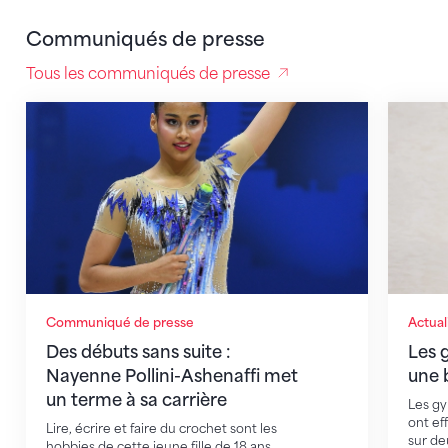
Communiqués de presse
Tous les communiqués de presse
Des débuts sans suite : Nayenne Pollini-Ashenaffi met
Les gym
Communiqué de presse
Actual
Des débuts sans suite :
Les 
Nayenne Pollini-Ashenaffi met
une 
un terme à sa carrière
Les gy
ont ef
Lire, écrire et faire du crochet sont les
sur de
hobbies de cette jeune fille de 18 ans…