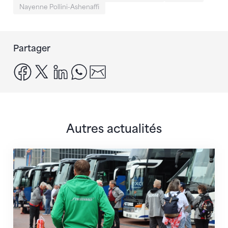
Nayenne Pollini-Ashenaffi
Partager
facebook
x
linkedin
whatsapp
email
Autres actualités
Twerenbold devient le partenaire officiel de la FSG 