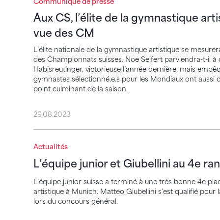
Communiqué de presse
Aux CS, l’élite de la gymnastique artisti
Aux CS, l’élite de la gymnastique art
vue des CM
L’élite nationale de la gymnastique artistique se mesurer
des Championnats suisses. Noe Seifert parviendra-t-il à c
Habisreutinger, victorieuse l’année dernière, mais empê
gymnastes sélectionné.e.s pour les Mondiaux ont aussi c
point culminant de la saison.
29.08.2023
L’équipe junior et Giubellini au 4e rang
Actualités
L’équipe junior et Giubellini au 4e ra
L’équipe junior suisse a terminé à une très bonne 4e 
artistique à Munich. Matteo Giubellini s’est qualifié pour 
lors du concours général.