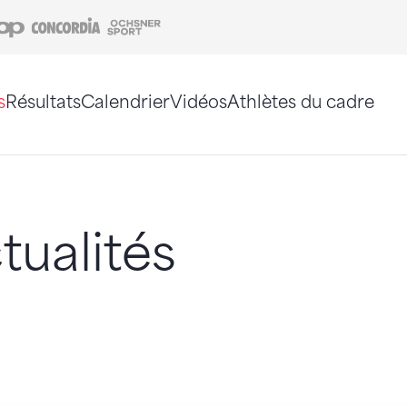
Coop
Concordia
Ochsner Sport
s
Résultats
Calendrier
Vidéos
Athlètes du cadre
e. Vous pouvez également utiliser le plan du site 
tualités