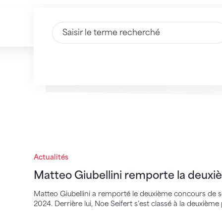
Saisir du texte
Matteo Giubellini remporte la deuxième qu
Actualités
Matteo Giubellini remporte la deuxiè
Matteo Giubellini a remporté le deuxième concours de sél
2024. Derrière lui, Noe Seifert s’est classé à la deuxième