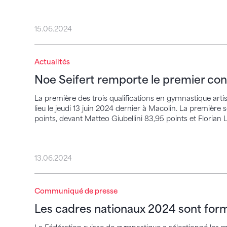
15.06.2024
Noe Seifert remporte le premier concours
Actualités
Noe Seifert remporte le premier con
La première des trois qualifications en gymnastique art
lieu le jeudi 13 juin 2024 dernier à Macolin. La première
points, devant Matteo Giubellini 83,95 points et Florian
13.06.2024
Les cadres nationaux 2024 sont formés
Communiqué de presse
Les cadres nationaux 2024 sont for