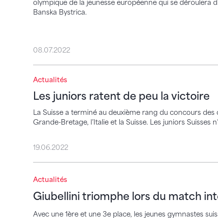
olympique de la jeunesse européenne qui se déroulera du 
Banska Bystrica.
08.07.2022
Actualités
Les juniors ratent de peu la victoire
Les juniors ratent de peu la victoire
La Suisse a terminé au deuxième rang du concours des ci
Grande-Bretage, l’Italie et la Suisse. Les juniors Suisses 
19.06.2022
Giubellini triomphe lors du match interna
Actualités
Giubellini triomphe lors du match int
Avec une 1ère et une 3e place, les jeunes gymnastes suis