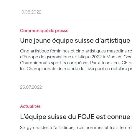
19.08.2022
Une jeune équipe suisse d’artistique en l
Communiqué de presse
Une jeune équipe suisse d’artistique
Cinq artistique féminines et cinq artistiques masculins 
d’Europe de gymnastique artistique 2022 à Munich. Ces 
Championnats sportifs européens. Par ailleurs, ces CE d
les Championnats du monde de Liverpool en octobre pr
25.07.2022
L’équipe suisse du FOJE est connue
Actualités
L’équipe suisse du FOJE est connue
Six gymnastes à l’artistique, trois hommes et trois femme