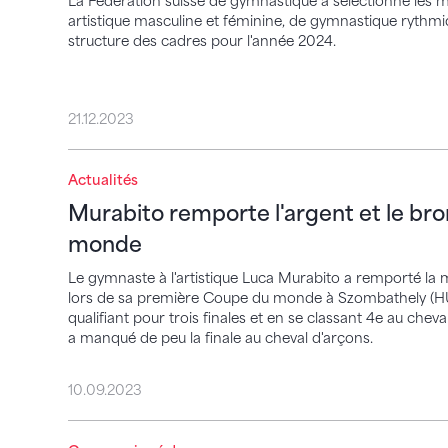
La Fédération suisse de gymnastique a sélectionné les
artistique masculine et féminine, de gymnastique rythm
structure des cadres pour l'année 2024.
21.12.2023
Actualités
Murabito remporte l'argent et le bronze
Murabito remporte l'argent et le br
monde
Le gymnaste à l'artistique Luca Murabito a remporté la m
lors de sa première Coupe du monde à Szombathely (HUN).
qualifiant pour trois finales et en se classant 4e au cheva
a manqué de peu la finale au cheval d'arçons.
10.09.2023