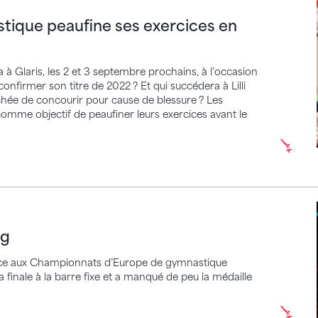
que peaufine ses exercices en vue des CM
istique peaufine ses exercices en
a à Glaris, les 2 et 3 septembre prochains, à l’occasion
onfirmer son titre de 2022 ? Et qui succédera à Lilli
chée de concourir pour cause de blessure ? Les
omme objectif de peaufiner leurs exercices avant le
ng
place aux Championnats d’Europe de gymnastique
la finale à la barre fixe et a manqué de peu la médaille