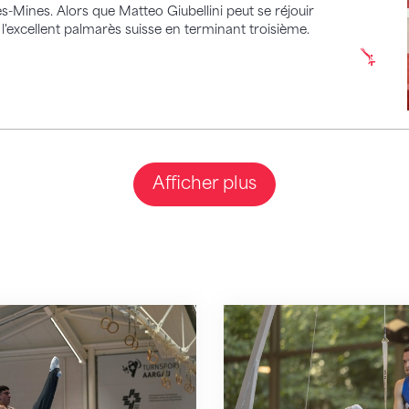
-Mines. Alors que Matteo Giubellini peut se réjouir
'excellent palmarès suisse en terminant troisième.
Afficher plus
remporte la deuxième qualification pour les JO
Noe Seifert remporte 