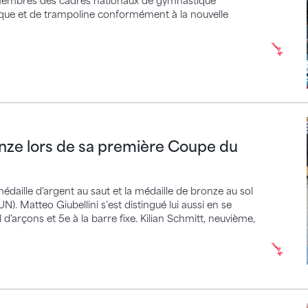
 membres des cadres nationaux de gymnastique
ique et de trampoline conformément à la nouvelle
 lors de sa première Coupe du monde
onze lors de sa première Coupe du
édaille d'argent au saut et la médaille de bronze au sol
 Matteo Giubellini s’est distingué lui aussi en se
l d'arçons et 5e à la barre fixe. Kilian Schmitt, neuvième,