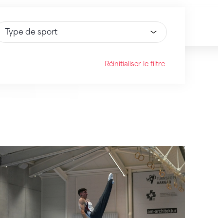
électionnez une option
Réinitialiser le filtre