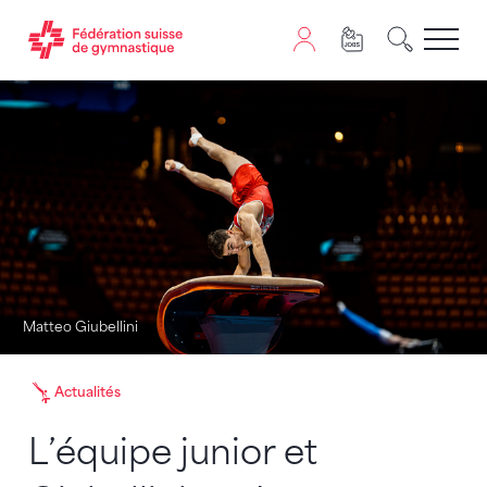
Passer au contenu
Naviguer vers le plan du siten
JavaScript est nécessaire pour naviguer sur ce site. Vous
Matteo Giubellini
Actualités
L’équipe junior et