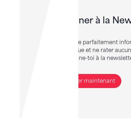
S'abonner à la New
Tu veux être parfaitement info
gymnastique et ne rater aucune
Alors abonne-toi à la newslette
S'abonner maintenant