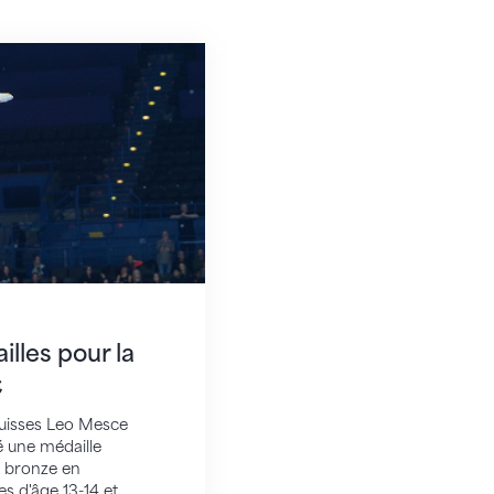
 pour la Suisse à la WAGC
lles pour la
C
suisses Leo Mesce
é une médaille
e bronze en
es d'âge 13-14 et