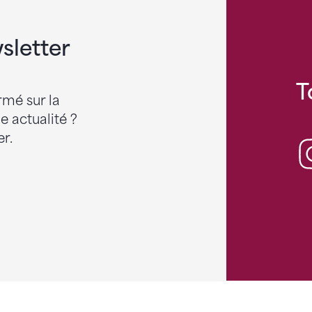
sletter
T
rmé sur la
 actualité ?
r.