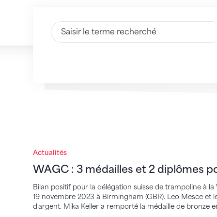
Saisir du texte
WAGC : 3 médailles et 2 diplômes pour la
Actualités
WAGC : 3 médailles et 2 diplômes po
Bilan positif pour la délégation suisse de trampoline à 
19 novembre 2023 à Birmingham (GBR). Leo Mesce et le 
d'argent. Mika Keller a remporté la médaille de bronze en