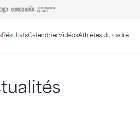
Coop
Concordia
Ochsner Sport
s
Résultats
Calendrier
Vidéos
Athlètes du cadre
e. Vous pouvez également utiliser le plan du site 
tualités