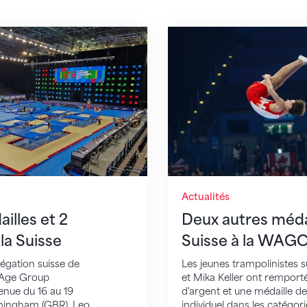
 et 2 diplômes pour la Suisse
Deux autres médailles
Actualités
lles et 2
Deux autres médai
la Suisse
Suisse à la WAG
élégation suisse de
Les jeunes trampolinistes 
 Age Group
et Mika Keller ont remport
enue du 16 au 19
d'argent et une médaille d
mingham (GBR). Leo
individuel dans les catégori