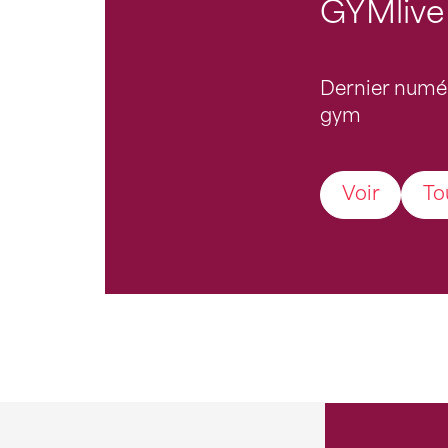
GYMlive
Dernier numé
gym
Voir
To