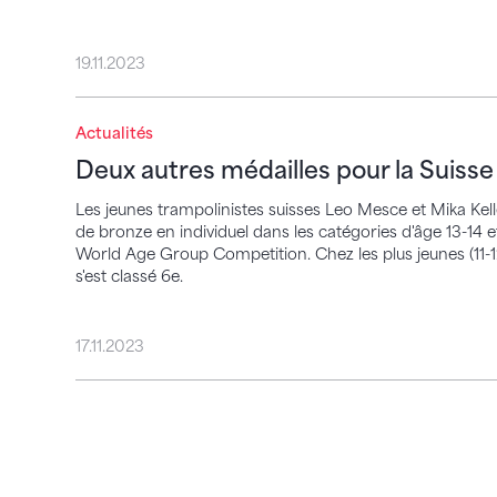
19.11.2023
Deux autres médailles pour la Suisse à 
Actualités
Deux autres médailles pour la Suiss
Les jeunes trampolinistes suisses Leo Mesce et Mika Kel
de bronze en individuel dans les catégories d'âge 13-14 e
World Age Group Competition. Chez les plus jeunes (11-12),
s'est classé 6e.
17.11.2023