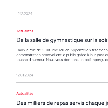
12.12.2024
De la salle de gymnastique sur la scène
Actualités
De la salle de gymnastique sur la sc
Dans le rôle de Guillaume Tell, en Appenzellois traditio
démonstration émerveillent le public grâce à leur pass
touche d'humour. Nous vous donnons un petit aperçu d
12.01.2024
Des milliers de repas servis chaque jour
Actualités
Des milliers de repas servis chaque j