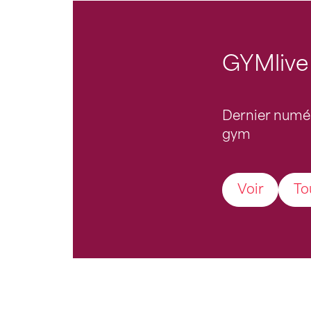
GYMlive
Dernier numé
gym
Voir
To