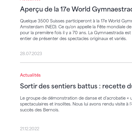
Aperçu de la 17e World Gymnaestra
Quelque 3500 Suisses participeront à la 17e World Gymna
Amsterdam (NED). Ce qu'on appelle la Fête mondiale de l
pour la première fois il y a 70 ans. La Gymnaestrada e
entier de présenter des spectacles originaux et variés.
28.07.2023
Sortir des sentiers battus : recette du suc
Actualités
Sortir des sentiers battus : recette 
Le groupe de démonstration de danse et d’acrobatie « un
spectaculaires et insolites. Nous lui avons rendu visite à
succès des Bernois.
21.12.2022