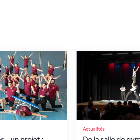
un projet : NE'ensemble
De la salle de gymnast
Actualités
 – un projet :
De la salle de gy