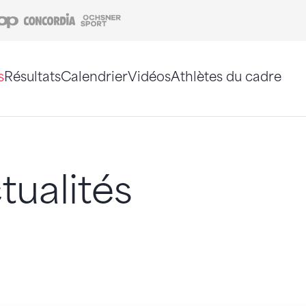
Coop
Concordia
Ochsner Sport
s
Résultats
Calendrier
Vidéos
Athlètes du cadre
e. Vous pouvez également utiliser le plan du site 
tualités