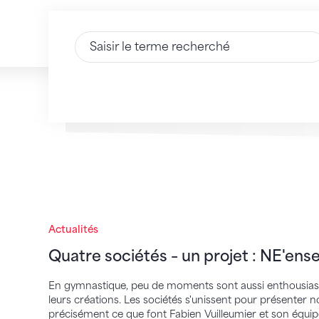
Saisir du texte
Quatre sociétés – un projet : NE'ensembl
Actualités
Quatre sociétés – un projet : NE'en
En gymnastique, peu de moments sont aussi enthousiasm
leurs créations. Les sociétés s'unissent pour présenter no
précisément ce que font Fabien Vuilleumier et son équip