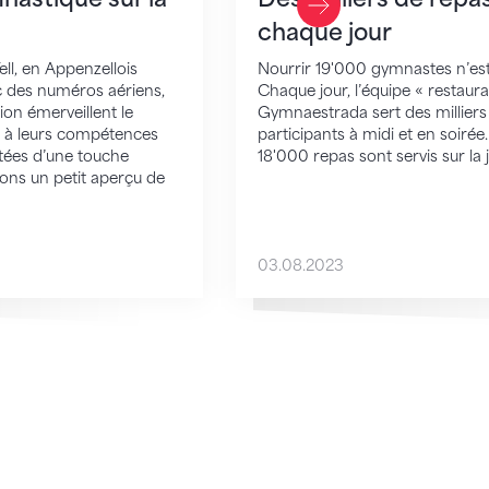
Last Slide
chaque jour
ell, en Appenzellois
Nourrir 19'000 gymnastes n’est
c des numéros aériens,
Chaque jour, l’équipe « restaura
on émerveillent le
Gymnaestrada sert des milliers
n, à leurs compétences
participants à midi et en soirée.
tées d’une touche
18'000 repas sont servis sur la 
ns un petit aperçu de
03.08.2023