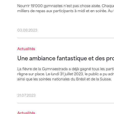
Nourrir 19'000 gymnastes n’est pas chose aisée. Chaque 
milliers de repas aux participants à midi et en soirée. Au 
03.08.2023
Une ambiance fantastique et des product
Actualités
Une ambiance fantastique et des pr
La fièvre de la Gymnaestrada a déjà gagné tous les par
règne sur place. Le lundi 31 juillet 2023, le public a pu 
ainsi que les soirées nationales du Brésil et de la Suisse.
31.07.2023
Aperçu de la 17e World Gymnaestrada 2
Actualités