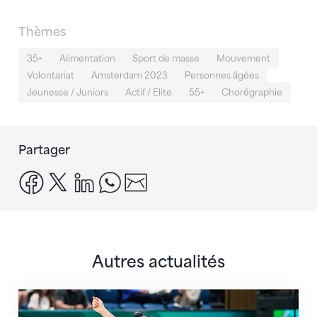
Thèmes
35+
Alimentation
Sport de masse
Mouvement
Volontariat
Amsterdam 2023
Personnes âgées
Jeunesse / Juniors
Actif / Elite
55+
Chorégraphie
Partager
facebook
x
linkedin
whatsapp
email
Autres actualités
Prochaine étape : les Championnats du monde