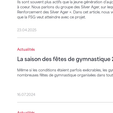
Ils sont souvent plus actifs que la jeune génération d’aujo
à coeur. Nous parlons du groupe des Silver Ager, sur leque
Renforcement des Silver Ager ». Dans cet article, nous v
que la FSG veut atteindre avec ce projet.
23.04.2025
La saison des fêtes de gymnastique 2024
Actualités
La saison des fêtes de gymnastique
Même si les conditions étaient parfois exécrables, les g
nombreuses fêtes de gymnastique organisées dans tout le
16.07.2024
Lausanne 2025 : les prescriptions de con
Actualités