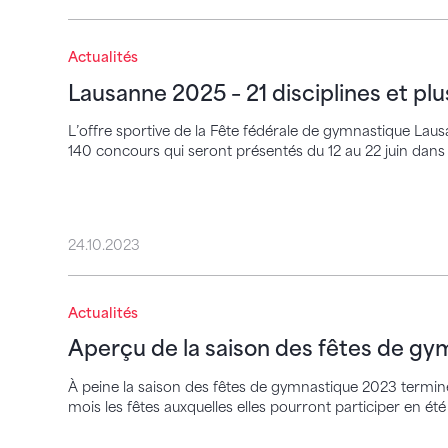
Lausanne 2025 – 21 disciplines et plus de
Actualités
Lausanne 2025 – 21 disciplines et pl
L’offre sportive de la Fête fédérale de gymnastique Lau
140 concours qui seront présentés du 12 au 22 juin dans l
24.10.2023
Aperçu de la saison des fêtes de gymnas
Actualités
Aperçu de la saison des fêtes de g
À peine la saison des fêtes de gymnastique 2023 termin
mois les fêtes auxquelles elles pourront participer en 