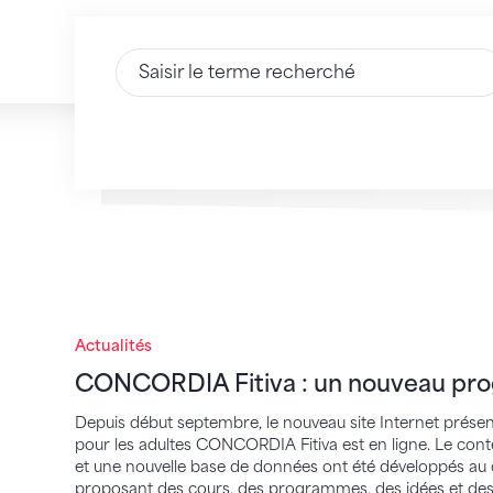
Saisir du texte
CONCORDIA Fitiva : un nouveau program
Actualités
CONCORDIA Fitiva : un nouveau pro
Depuis début septembre, le nouveau site Internet prése
pour les adultes CONCORDIA Fitiva est en ligne. Le conte
et une nouvelle base de données ont été développés au c
proposant des cours, des programmes, des idées et des