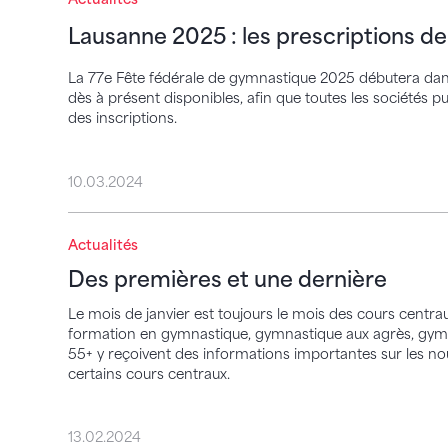
Lausanne 2025 : les prescriptions d
La 77e Fête fédérale de gymnastique 2025 débutera dan
dès à présent disponibles, afin que toutes les sociétés p
des inscriptions.
10.03.2024
Des premières et une dernière
Actualités
Des premières et une dernière
Le mois de janvier est toujours le mois des cours centra
formation en gymnastique, gymnastique aux agrès, gymn
55+ y reçoivent des informations importantes sur les nou
certains cours centraux.
13.02.2024