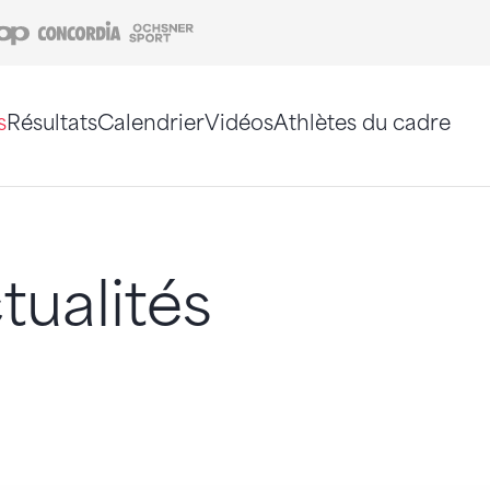
Coop
Concordia
Ochsner Sport
s
Résultats
Calendrier
Vidéos
Athlètes du cadre
e. Vous pouvez également utiliser le plan du site 
tualités