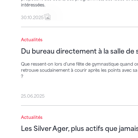
intéressées.
30.10.2025
Du bureau directement à la salle de sport
Actualités
Du bureau directement à la salle de 
Que ressent-on lors d'une fête de gymnastique quand on 
retrouve soudainement à courir après les points avec sa
?
25.06.2025
Les Silver Ager, plus actifs que jamais
Actualités
Les Silver Ager, plus actifs que jamai