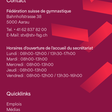
Fusszeile
Contact
Fédération suisse de gymnastique
Bahnhofstrasse 38
5000 Aarau
Tel.
+ 41 62 837 82 00
E-Mail:
stv
@stv-fsg.ch
Horaires d'ouverture de l'accueil du secrétariat
Lundi : 08h00–12h00 / 13h30–17h00
Mardi : 08h00–13h00
Mercredi : 08h00–13h00
Jeudi : 08h00–13h00
Vendredi : 08h00–12h00 / 13h30–16h00
Quicklinks
Emplois
Médias