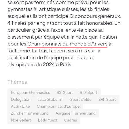
se sont pas terminés comme prévu pour les
gymnastes à l'artistique suisses, les six finales
auxquelles ils ont participé (2 concours généraux,
4 finales par engin) sont tout à fait honorables. En
particulier grâce à l'excellente 4e place au
classement par équipe et à la nette qualification
pour les
Championnats du monde d'Anvers
à
l'automne. Là-bas, l'accent sera mis sur la
qualification de l'équipe pour les Jeux
olympiques de 2024 à Paris.
Thèmes
European Gymnastics
RSI Sport
RTS Sport
Délégation
Luca Giubellini
Sport d'élite
SRF Sport
Actif / Elite
Championnats d'Europe
Zürcher Turnverband
Aargauer Turnverband
Noe Seifert
Eddy Yusof
Cadres