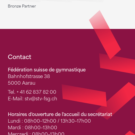
Bronze Partner
Fusszeile
Contact
Fédération suisse de gymnastique
Bahnhofstrasse 38
5000 Aarau
Tel.
+ 41 62 837 82 00
E-Mail:
stv
@stv-fsg.ch
Horaires d'ouverture de l'accueil du secrétariat
Lundi : 08h00–12h00 / 13h30–17h00
Mardi : 08h00–13h00
Mercredi : 08h00–13h00