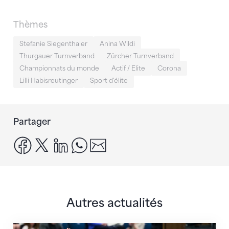
Thèmes
Stefanie Siegenthaler
Anina Wildi
Thurgauer Turnverband
Zürcher Turnverband
Championnats du monde
Actif / Elite
Corona
Lilli Habisreutinger
Sport d'élite
Partager
facebook
x
linkedin
whatsapp
email
Autres actualités
Prochaine étape : les Championnats du monde